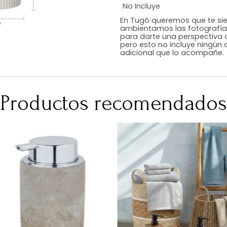
Estilo
Color
Acabado
Medidas (en c
Peso Neto Kg.
No Incluye
En Tugó queremo
ambientamos las
para darte una 
pero esto no inc
adicional que l
Productos recomen