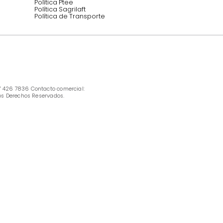
INFORMACIÓN
Ofertas vigentes
Protección al consumidor (SIC)
Términos, condiciones y restricciones para 
productos en Marketplace.
Pago con Addi, términos y condiciones.
Política de tratamiento de datos personales 
Tugó S.A.S
Términos, condiciones y restricciones Tugó 
S.A.S
Instructivo cuidado de muebles
Política de Armado
Cambios y Garantía Tugo 
Servicio al cliente
Preguntas frecuentes
Política Ptee
Política Sagrilaft
Política de Transporte