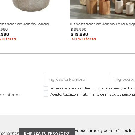
Dispensador de Jabón Londa
Dispensador de Ja
$
69
.
990
$
39
.
990
$
19
.
990
$
19
.
990
71 %
50 %