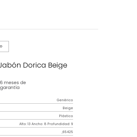
s De Cuidado
dor de Jabón Dorica Beige
6 meses
de
garantía