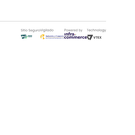
SOBRE TUGÓ
Blog
¿Quieres vender en Tugó?
Quienes Somos
de 