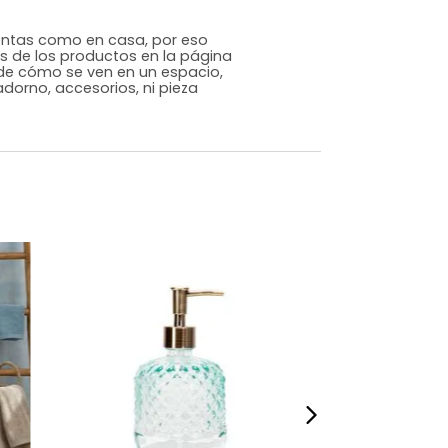
Genérico
Beige
Plástico
m)
Alto: 13 Ancho: 8 Profundidad: 9
,65425
s que te sientas como en casa, por eso
 fotografías de los productos en la página
perspectiva de cómo se ven en un espacio,
luye ningún adorno, accesorios, ni pieza
o acompañe.
dados