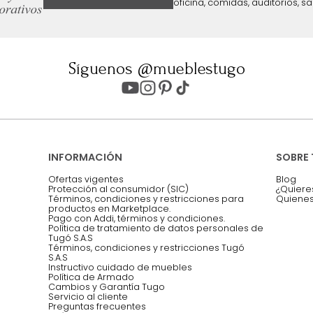
ter
Entiendo y acepto los términos, cond
Acepto, Autorizo el Tratamiento de 
ión sobre ofertas
Asesoramos y co
EMPIEZA TU PROYECTO
oficina, comidas,
Síguenos @mueblestugo