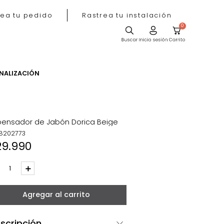
Rastrea tu pedido
Rastrea tu instala
ACIÓN
PERSONALIZACIÓN
Dispensador de Jabón Dorica Beige
REF
:
8202773
$
29
.
990
－
＋
Agregar al carrito