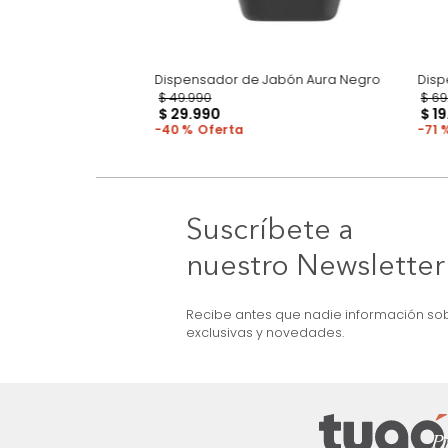
 Jabón Bold Blanco
Dispensador de Jabón Aura Negro
$
49
.
990
$
29
.
990
40 %