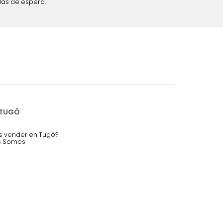
iciones y restricciones en la plataforma de Tugó S.A.S.
mis datos personales.
nstruímos tu proyecto de:
 auditorios, salas de espera.