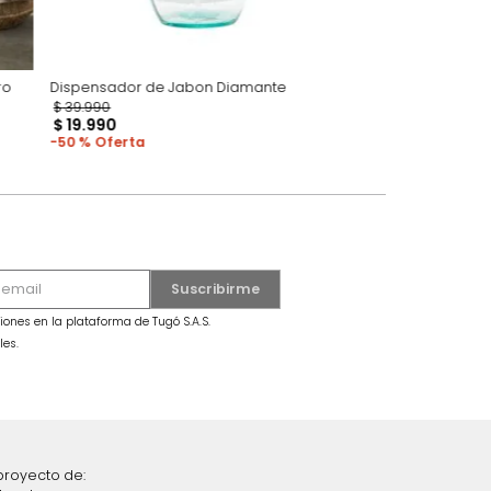
bón Teka Negro
Dispensador de Jabon Diamante
$
39
.
990
$
19
.
990
50 %