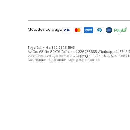
LÍNEA DE ATENCIÓN
Línea Nacional -333 6255555
Whastapp: (+57) 317 426 7836
UBICA TU TIENDA
Selecciona tu tienda
Métodos de pago