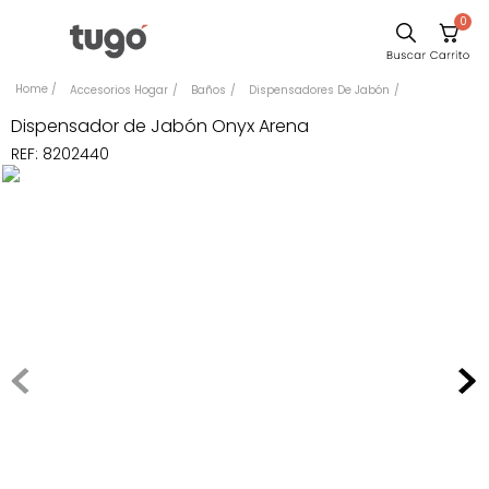
0
Comedor
Accesorios Hogar
Baños
Dispensadores De Jabón
Escritorio
Dispensador de Jabón Onyx Arena
REF
:
8202440
Sillas
Silla
Sofa
Cuadros
Poltrona
Cama
Mesa Centro
Mesa Noche