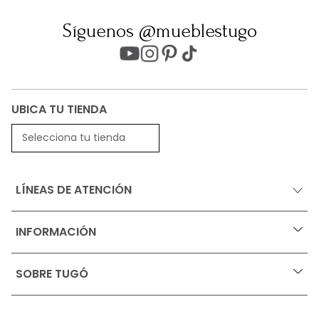
Síguenos @mueblestugo
UBICA TU TIENDA
Selecciona tu tienda
LÍNEAS DE ATENCIÓN
INFORMACIÓN
+
Ofertas vigentes
SOBRE TUGÓ
+
Protección al consumidor (SIC)
Términos, condiciones y restricciones para productos 
en Marketplace.
Blog
Pago con Addi, términos y condiciones.