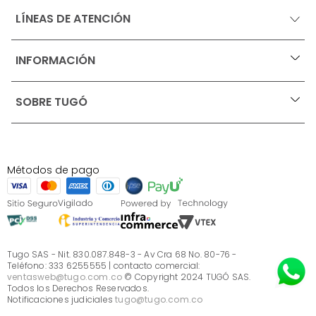
LÍNEAS DE ATENCIÓN
INFORMACIÓN
+
Ofertas vigentes
SOBRE TUGÓ
+
Protección al consumidor (SIC)
Términos, condiciones y restricciones para productos 
en Marketplace.
Blog
Pago con Addi, términos y condiciones.
Test de estilos
Política de tratamiento de datos personales de Tugó 
¿Quieres vender en Tugó?
S.A.S
Métodos de pago
Términos, condiciones y restricciones Tugó S.A.S
Instructivo cuidado de muebles
Sé parte de Tugó
¿Quiénes somos?
Servicio al cliente
Preguntas frecuentes
Tugo SAS - Nit. 830.087.848-3 - Av Cra 68 No. 80-76 -
Teléfono: 333 6255555 | contacto comercial:
ventasweb@tugo.com.co
© Copyright 2024 TUGÓ SAS.
Todos los Derechos Reservados.
Notificaciones judiciales
tugo@tugo.com.co