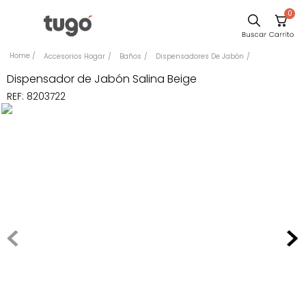
0
Sillas
Accesorios Hogar
Baños
Dispensadores De Jabón
Comedor
Dispensador de Jabón Salina Beige
REF
:
8203722
Silla
Escritorio
Sofa
Cuadros
Poltrona
Cama
Mesa Centro
Mesa Noche