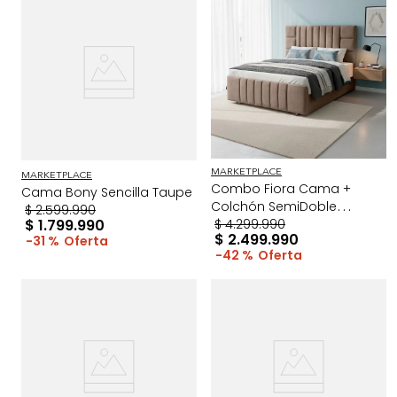
MARKETPLACE
MARKETPLACE
Combo Fiora Cama +
Cama Bony Sencilla Taupe
Colchón SemiDoble
$
2
.
599
.
990
$
1
.
799
.
990
Taupe/Madera
$
4
.
299
.
990
$
2
.
499
.
990
31 %
42 %