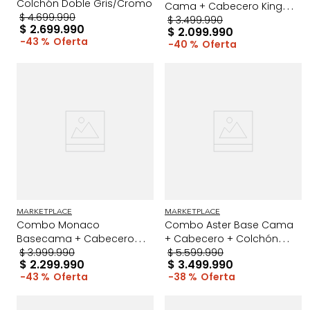
Colchón Doble Gris/Cromo
Cama + Cabecero King
$
4
.
699
.
990
Taupe/Madera
$
3
.
499
.
990
$
2
.
699
.
990
$
2
.
099
.
990
43 %
40 %
MARKETPLACE
MARKETPLACE
Combo Monaco
Combo Aster Base Cama
Basecama + Cabecero
+ Cabecero + Colchón
King Gris
$
3
.
999
.
990
ExtraDoble Gris/Madera
$
5
.
599
.
990
$
2
.
299
.
990
$
3
.
499
.
990
43 %
38 %