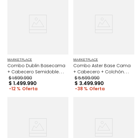
MARKETPLACE
MARKETPLACE
Combo Dublin Basecama
Combo Aster Base Cama
+ Cabecero Semidoble
+ Cabecero + Colchón
Beige
$
1
.
699
.
990
ExtraDoble Taupe/Cromo
$
5
.
599
.
990
$
1
.
499
.
990
$
3
.
499
.
990
12 %
38 %