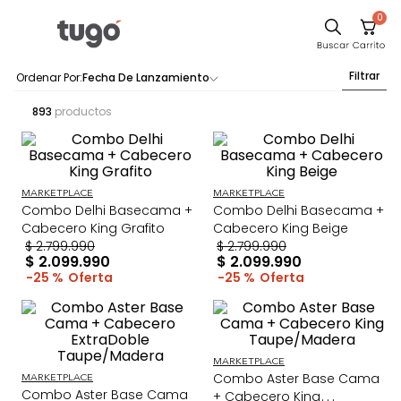
0
Filtrar
Fecha De Lanzamiento
893
productos
MARKETPLACE
MARKETPLACE
Combo Delhi Basecama +
Combo Delhi Basecama +
Cabecero King Grafito
Cabecero King Beige
$
2
.
799
.
990
$
2
.
799
.
990
$
2
.
099
.
990
$
2
.
099
.
990
25 %
25 %
MARKETPLACE
Combo Aster Base Cama
MARKETPLACE
Combo Aster Base Cama
+ Cabecero King