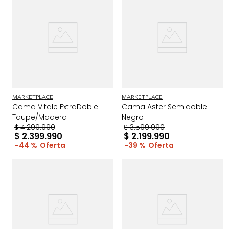
MARKETPLACE
MARKETPLACE
Cama Vitale ExtraDoble
Cama Aster Semidoble
Taupe/Madera
Negro
$
4
.
299
.
990
$
3
.
599
.
990
$
2
.
399
.
990
$
2
.
199
.
990
44 %
39 %