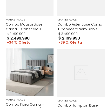
MARKETPLACE
MARKETPLACE
Combo Mousai Base
Combo Aster Base Cama
Cama + Cabecero +
+ Cabecero SemiDoble
Colchón SemiDoble
$
3
.
799
.
990
Taupe/Cromo
$
3
.
599
.
990
$
2
.
499
.
990
$
2
.
199
.
990
Taupe/Madera
34 %
39 %
MARKETPLACE
MARKETPLACE
Combo Fiora Cama +
Combo Hampton Base