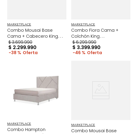
MARKETPLACE
MARKETPLACE
Combo Mousai Base
Combo Fiora Cama +
Cama + Cabecero King
Colchón King
Taupe/Madera
$
3
.
699
.
990
Taupe/Madera
$
6
.
299
.
990
$
2
.
299
.
990
$
3
.
399
.
990
38 %
46 %
MARKETPLACE
MARKETPLACE
Combo Hampton
Combo Mousai Base