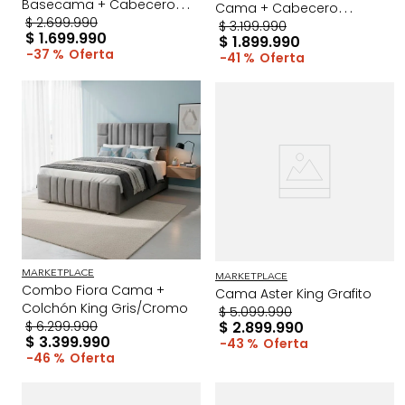
Basecama + Cabecero
Cama + Cabecero
Doble Beige
$
2
.
699
.
990
ExtraDoble Taupe/Madera
$
3
.
199
.
990
$
1
.
699
.
990
$
1
.
899
.
990
37 %
41 %
MARKETPLACE
MARKETPLACE
Combo Fiora Cama +
Cama Aster King Grafito
Colchón King Gris/Cromo
$
5
.
099
.
990
$
6
.
299
.
990
$
2
.
899
.
990
$
3
.
399
.
990
43 %
46 %