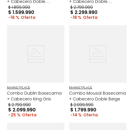
+ Cabecero Doble
+ Cabecero Doble
Taupe/Madera
$
1
.
899
.
990
Taupe/Madera
$
2
.
799
.
990
$
1
.
599
.
990
$
2
.
299
.
990
16 %
18 %
MARKETPLACE
MARKETPLACE
Combo Dublin Basecama
Combo Mousai Basecama
+ Cabecero King Gris
+ Cabecero Doble Beige
$
2
.
799
.
990
$
2
.
099
.
990
$
2
.
099
.
990
$
1
.
799
.
990
25 %
14 %