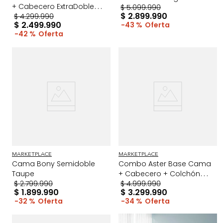
+ Cabecero ExtraDoble
Taupe/Madera
$
5
.
099
.
990
$
2
.
899
.
990
Taupe/Madera
$
4
.
299
.
990
$
2
.
499
.
990
43 %
42 %
MARKETPLACE
MARKETPLACE
Cama Bony Semidoble
Combo Aster Base Cama
Taupe
+ Cabecero + Colchón
$
2
.
799
.
990
Doble Taupe/Madera
$
4
.
999
.
990
$
1
.
899
.
990
$
3
.
299
.
990
32 %
34 %