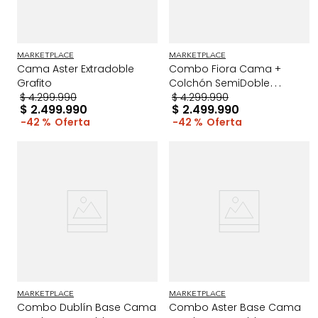
MARKETPLACE
MARKETPLACE
Cama Aster Extradoble
Combo Fiora Cama +
Grafito
Colchón SemiDoble
$
4
.
299
.
990
Taupe/Cromo
$
4
.
299
.
990
$
2
.
499
.
990
$
2
.
499
.
990
42 %
42 %
MARKETPLACE
MARKETPLACE
Combo Dublín Base Cama
Combo Aster Base Cama