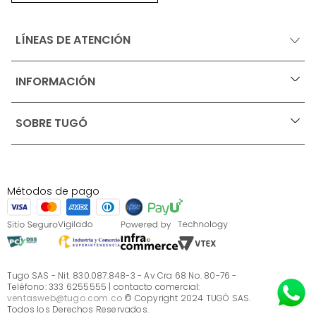
LÍNEAS DE ATENCIÓN
INFORMACIÓN
+
Ofertas vigentes
SOBRE TUGÓ
+
Protección al consumidor (SIC)
Términos, condiciones y restricciones para productos 
en Marketplace.
Blog
Pago con Addi, términos y condiciones.
Test de estilos
Política de tratamiento de datos personales de Tugó 
¿Quieres vender en Tugó?
S.A.S
Métodos de pago
Términos, condiciones y restricciones Tugó S.A.S
Instructivo cuidado de muebles
Sé parte de Tugó
¿Quiénes somos?
Servicio al cliente
Preguntas frecuentes
Tugo SAS - Nit. 830.087.848-3 - Av Cra 68 No. 80-76 -
Teléfono: 333 6255555 | contacto comercial:
ventasweb@tugo.com.co
© Copyright 2024 TUGÓ SAS.
Todos los Derechos Reservados.