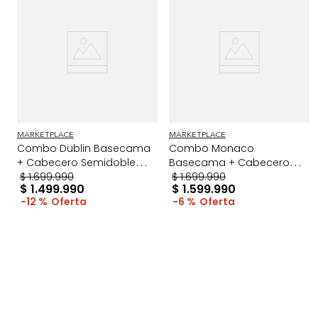
MARKETPLACE
MARKETPLACE
Combo Dublin Basecama
Combo Monaco
+ Cabecero Semidoble
Basecama + Cabecero
Beige
$
1
.
699
.
990
Semidoble Gris
$
1
.
699
.
990
$
1
.
499
.
990
$
1
.
599
.
990
12 %
6 %