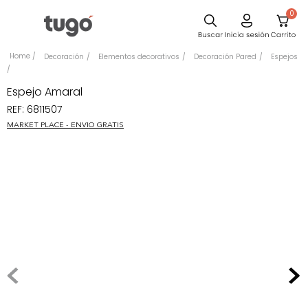
0
Comedor
Decoración
Elementos decorativos
Decoración Pared
Espejos
Escritorio
Espejo Amaral
Sillas
REF
:
6811507
Silla
MARKET PLACE - ENVIO GRATIS
Sofa
Cuadros
Poltrona
Cama
Mesa Centro
Mesa Noche