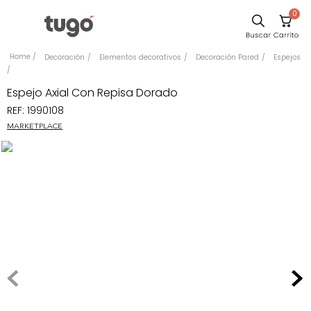
0
Sillas
Decoración
Elementos decorativos
Decoración Pared
Espejos
Comedor
Espejo Axial Con Repisa Dorado
Escritorio
REF
:
1990108
Silla
MARKETPLACE
Sofa
Cuadros
Poltrona
Cama
Mesa Centro
Mesa Noche