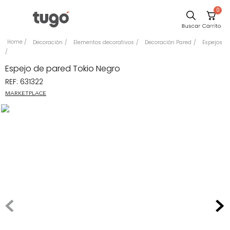
0
Sillas
Decoración
Elementos decorativos
Decoración Pared
Espejos
Comedor
Espejo de pared Tokio Negro
Escritorio
REF
:
631322
Silla
MARKETPLACE
Sofa
Cuadros
Poltrona
Cama
Mesa Centro
Mesa Noche