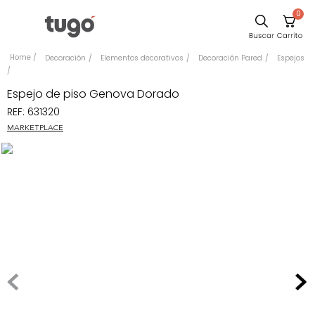
0
Sillas
Decoración
Elementos decorativos
Decoración Pared
Espejos
Comedor
Espejo de piso Genova Dorado
Escritorio
REF
:
631320
Silla
MARKETPLACE
Sofa
Cuadros
Poltrona
Cama
Mesa Centro
Mesa Noche