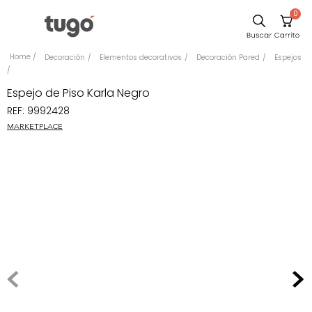
0
Sillas
Decoración
Elementos decorativos
Decoración Pared
Espejos
Comedor
Espejo de Piso Karla Negro
Escritorio
REF
:
9992428
Silla
MARKETPLACE
Sofa
Cuadros
Poltrona
Cama
Mesa Centro
Mesa Noche