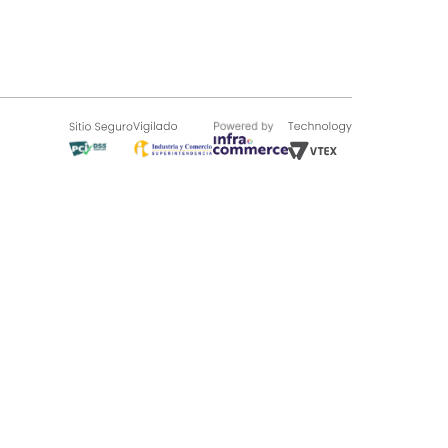
SOBRE TUGÓ
Blog
¿Quieres vender en Tugó?
Quienes Somos
de 