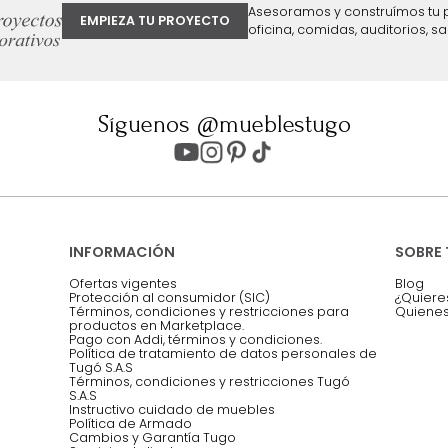
ter
Entiendo y acepto los términos, cond
Acepto, Autorizo el Tratamiento de 
ión sobre ofertas
Asesoramos y co
EMPIEZA TU PROYECTO
oficina, comidas,
Síguenos @mueblestugo