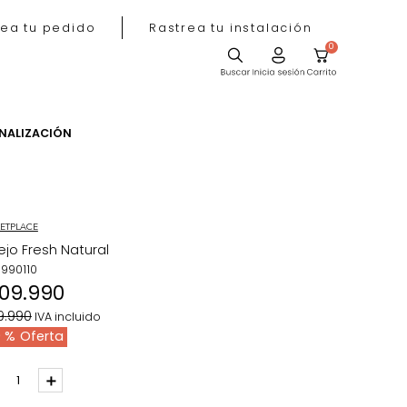
Rastrea tu pedido
Rastrea tu instala
ACIÓN
PERSONALIZACIÓN
MARKETPLACE
Espejo Fresh Natural
REF
:
1990110
$
109
.
990
$
179
.
990
IVA incluido
39 %