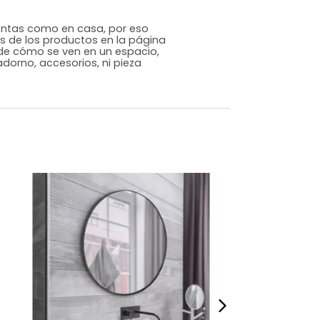
Genérico
Madera
MDF
m)
Alto: 65 Largo: 60 Profundidad: 1
7,5
s que te sientas como en casa, por eso
 fotografías de los productos en la página
perspectiva de cómo se ven en un espacio,
luye ningún adorno, accesorios, ni pieza
o acompañe.
dados