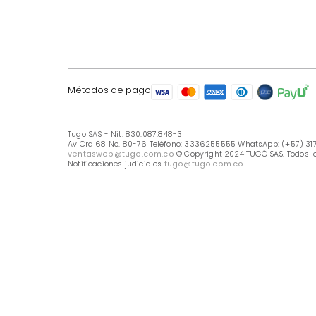
LÍNEA DE ATENCIÓN
Línea Nacional -333 6255555
Whastapp: (+57) 317 426 7836
UBICA TU TIENDA
Selecciona tu tienda
Métodos de pago