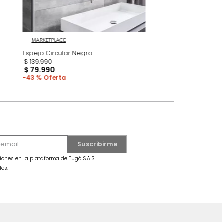
MARKETPLACE
gro
Espejo Circular Negro
$
139
.
990
$
79
.
990
43 %