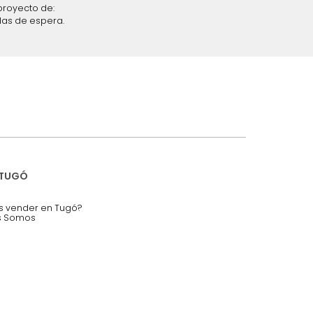
iciones y restricciones en la plataforma de Tugó S.A.S.
mis datos personales.
nstruímos tu proyecto de:
 auditorios, salas de espera.