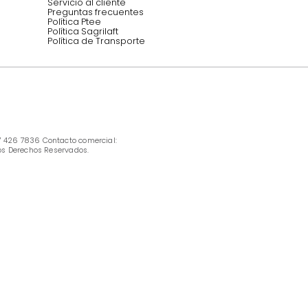
INFORMACIÓN
Ofertas vigentes
Protección al consumidor (SIC)
Términos, condiciones y restricciones para 
productos en Marketplace.
Pago con Addi, términos y condiciones.
Política de tratamiento de datos personales 
Tugó S.A.S
Términos, condiciones y restricciones Tugó 
S.A.S
Instructivo cuidado de muebles
Política de Armado
Cambios y Garantía Tugo 
Servicio al cliente
Preguntas frecuentes
Política Ptee
Política Sagrilaft
Política de Transporte