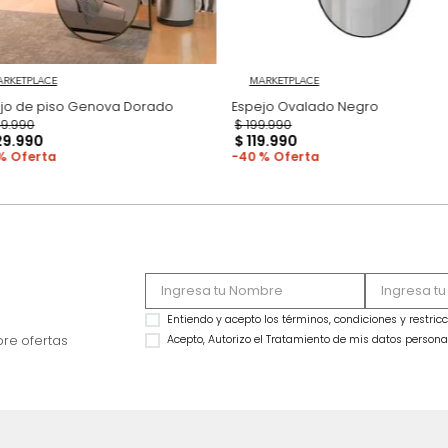
MARKETPLACE
MARKETPLACE
Espejo de piso Genova Dorado
Espejo Ovalado Ne
$
849
.
990
$
199
.
990
$
529
.
990
$
119
.
990
38 %
40 %