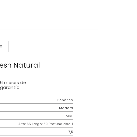
s De Cuidado
spejo Fresh Natural
6 meses
de
garantía