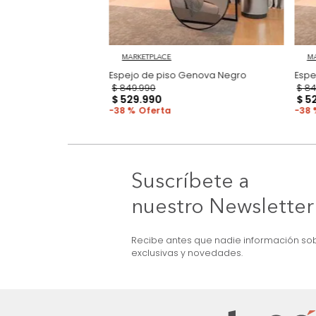
MARKETPLACE
 Monaco Nogal
Espejo de piso Genova Negro
$
849
.
990
$
529
.
990
38 %