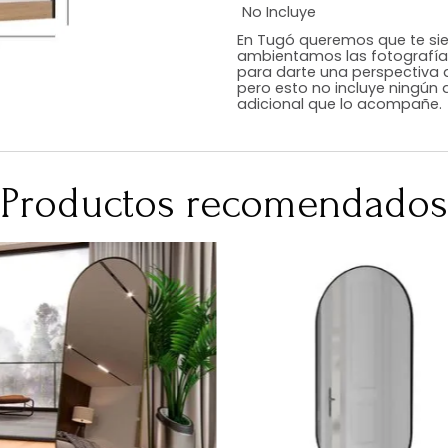
Estilo
Color
Acabado
Medidas (en c
Peso Neto Kg.
No Incluye
En Tugó queremo
ambientamos las
para darte una 
pero esto no inc
adicional que l
Productos recomen