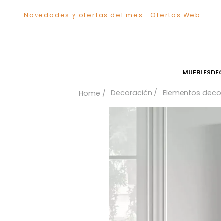
Novedades y ofertas del mes
Ofertas We
TÉRMINOS MÁS BUSCADOS
1
.
Sillas
2
.
Comedor
3
.
Escritorio
MUEB
4
.
Silla
Decoración
Elementos
5
.
Sofa
6
.
Cuadros
7
.
Poltrona
8
.
Cama
9
.
Mesa Centro
10
.
Mesa Noche