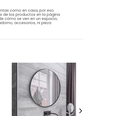
Genérico
Vidrio
Vidrio
m)
Alto: 60 Ancho: 60 Profundidad: 2
3,3
s que te sientas como en casa, por eso
 fotografías de los productos en la página
perspectiva de cómo se ven en un espacio,
luye ningún adorno, accesorios, ni pieza
o acompañe.
dados