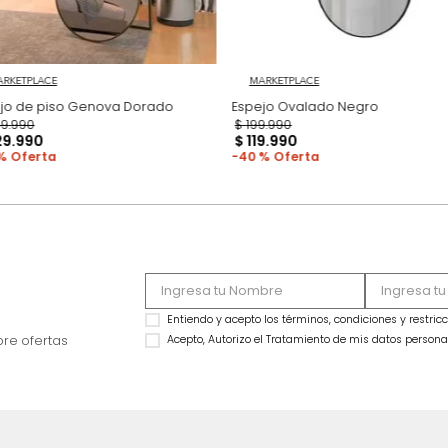
MARKETPLACE
MARKETPLACE
Espejo de piso Genova Dorado
Espejo Ovalado Ne
$
849
.
990
$
199
.
990
$
529
.
990
$
119
.
990
38 %
40 %