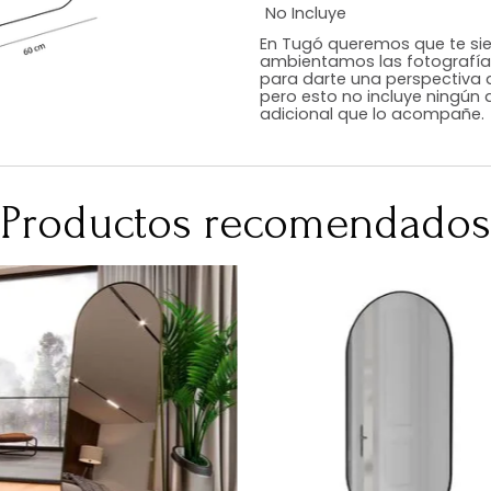
Estilo
Color
Acabado
Medidas (en c
Peso Neto Kg.
No Incluye
En Tugó queremo
ambientamos las
para darte una 
pero esto no inc
adicional que l
Productos recomen