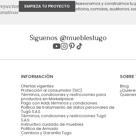
ter
Entiendo y acepto los términos, cond
Acepto, Autorizo el Tratamiento de 
ión sobre ofertas
Asesoramos y co
EMPIEZA TU PROYECTO
oficina, comidas,
Síguenos @mueblestugo