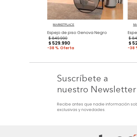
MARKETPLACE
 Monaco Nogal
Espejo de piso Genova Negro
$
849
.
990
$
529
.
990
38 %