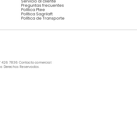
INFORMACIÓN
Ofertas vigentes
Protección al consumidor (SIC)
Términos, condiciones y restricciones para 
productos en Marketplace.
Pago con Addi, términos y condiciones.
Política de tratamiento de datos personales 
Tugó S.A.S
Términos, condiciones y restricciones Tugó 
S.A.S
Instructivo cuidado de muebles
Política de Armado
Cambios y Garantía Tugo 
Servicio al cliente
Preguntas frecuentes
Política Ptee
Política Sagrilaft
Política de Transporte