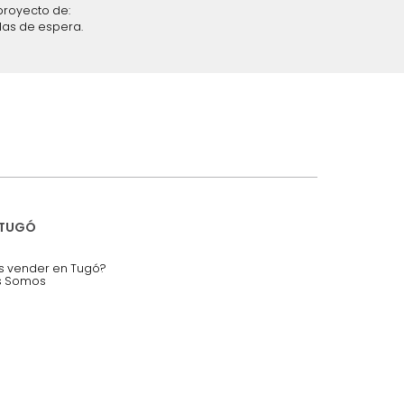
iciones y restricciones en la plataforma de Tugó S.A.S.
mis datos personales.
nstruímos tu proyecto de:
 auditorios, salas de espera.