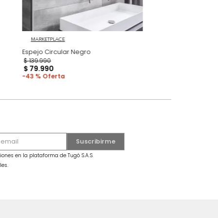
MARKETPLACE
gro
Espejo Circular Negro
$
139
.
990
$
79
.
990
43 %