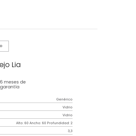
s De Cuidado
Espejo Lia
6 meses
de
garantía