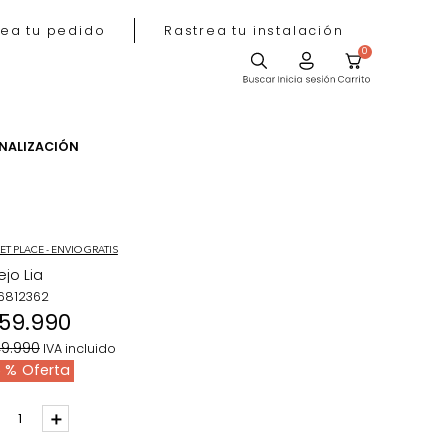
Rastrea tu pedido
Rastrea tu instala
ACIÓN
PERSONALIZACIÓN
MARKET PLACE - ENVIO GRATIS
Espejo Lia
REF
:
6812362
$
159
.
990
$
249
.
990
IVA incluido
36 %