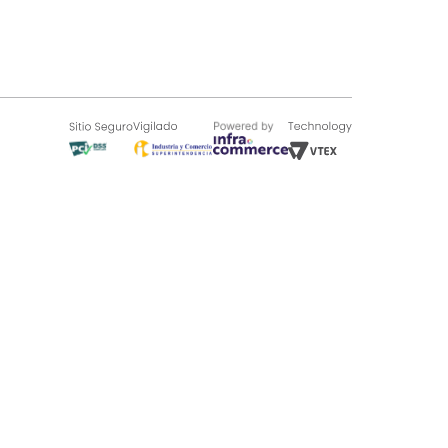
SOBRE TUGÓ
Blog
¿Quieres vender en Tugó?
Quienes Somos
de 