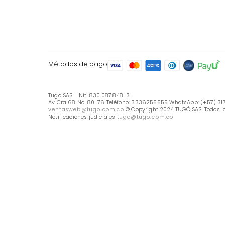
LÍNEA DE ATENCIÓN
Línea Nacional -333 6255555
Whastapp: (+57) 317 426 7836
UBICA TU TIENDA
Selecciona tu tienda
Métodos de pago