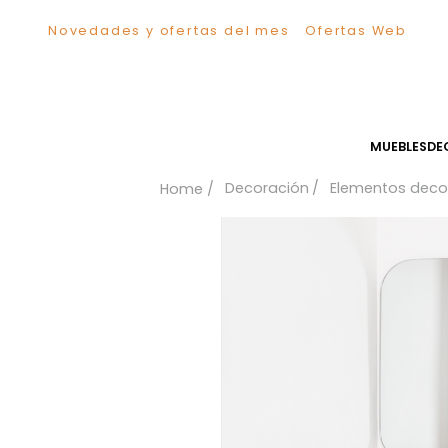
Novedades y ofertas del mes
Ofertas We
TÉRMINOS MÁS BUSCADOS
1
.
Sillas
2
.
Comedor
3
.
Escritorio
MUEB
4
.
Silla
Decoración
Elementos
5
.
Sofa
6
.
Cuadros
7
.
Poltrona
8
.
Cama
9
.
Mesa Centro
10
.
Mesa Noche