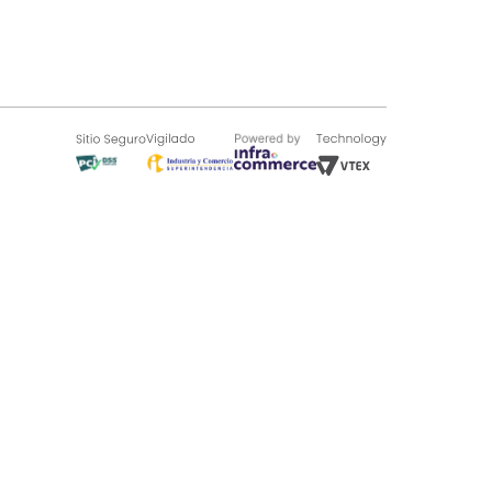
SOBRE TUGÓ
Blog
¿Quieres vender en Tugó?
Quienes Somos
de 