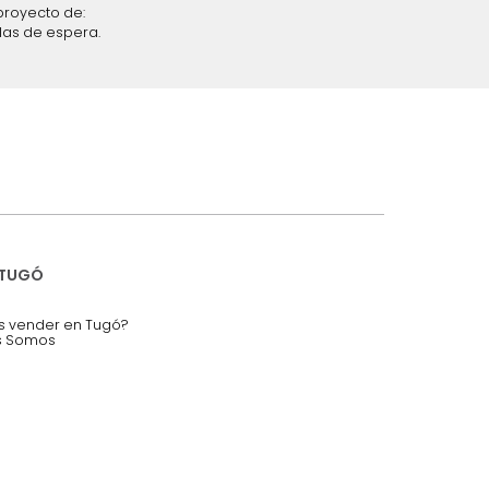
iciones y restricciones en la plataforma de Tugó S.A.S.
mis datos personales.
nstruímos tu proyecto de:
 auditorios, salas de espera.