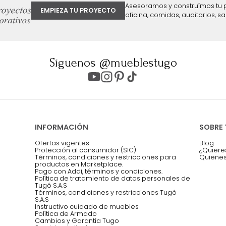
ter
Entiendo y acepto los términos, cond
Acepto, Autorizo el Tratamiento de 
ión sobre ofertas
Asesoramos y co
EMPIEZA TU PROYECTO
oficina, comidas,
Síguenos @mueblestugo