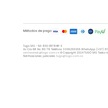
LÍNEA DE ATENCIÓN
Línea Nacional -333 6255555
Whastapp: (+57) 317 426 7836
UBICA TU TIENDA
Selecciona tu tienda
Métodos de pago