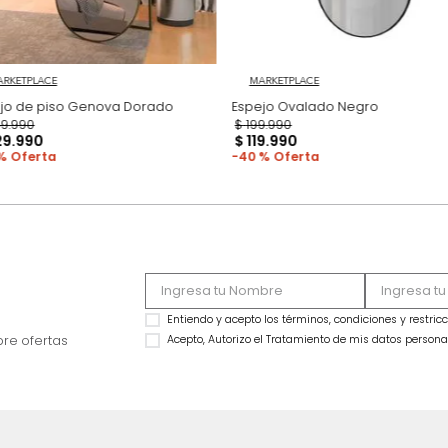
MARKETPLACE
MARKETPLACE
Espejo de piso Genova Dorado
Espejo Ovalado Ne
$
849
.
990
$
199
.
990
$
529
.
990
$
119
.
990
38 %
40 %