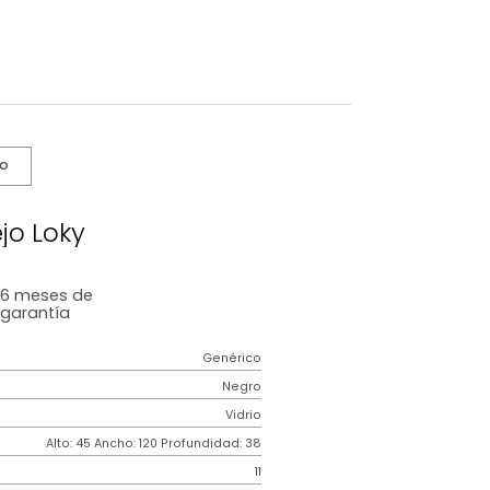
s De Cuidado
Espejo Loky
6 meses
de
garantía