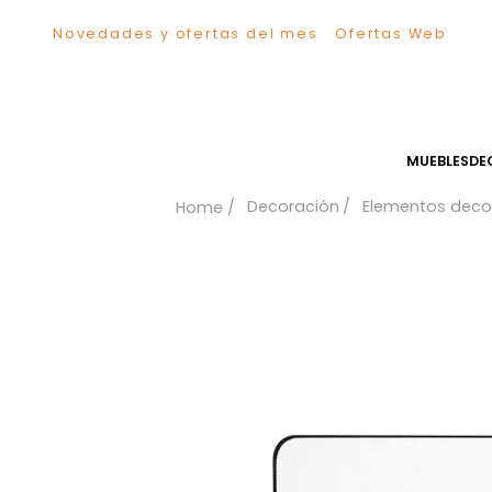
Novedades y ofertas del mes
Ofertas We
TÉRMINOS MÁS BUSCADOS
1
.
Sillas
2
.
Comedor
3
.
Silla
MUEB
4
.
Escritorio
Decoración
Elementos
5
.
Sofa
6
.
Cuadros
7
.
Poltrona
8
.
Cama
9
.
Mesa Centro
10
.
Mesa Noche