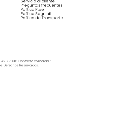
INFORMACIÓN
Ofertas vigentes
Protección al consumidor (SIC)
Términos, condiciones y restricciones para 
productos en Marketplace.
Pago con Addi, términos y condiciones.
Política de tratamiento de datos personales 
Tugó S.A.S
Términos, condiciones y restricciones Tugó 
S.A.S
Instructivo cuidado de muebles
Política de Armado
Cambios y Garantía Tugo 
Servicio al cliente
Preguntas frecuentes
Política Ptee
Política Sagrilaft
Política de Transporte