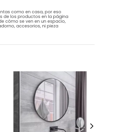
Genérico
Negro
Vidrio
m)
Alto: 45 Ancho: 120 Profundidad: 38
11
s que te sientas como en casa, por eso
 fotografías de los productos en la página
perspectiva de cómo se ven en un espacio,
luye ningún adorno, accesorios, ni pieza
o acompañe.
dados