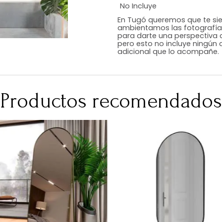
Estilo
Color
Acabado
Medidas (en c
Peso Neto Kg.
No Incluye
En Tugó queremo
ambientamos las
para darte una 
pero esto no inc
adicional que l
Productos recomen