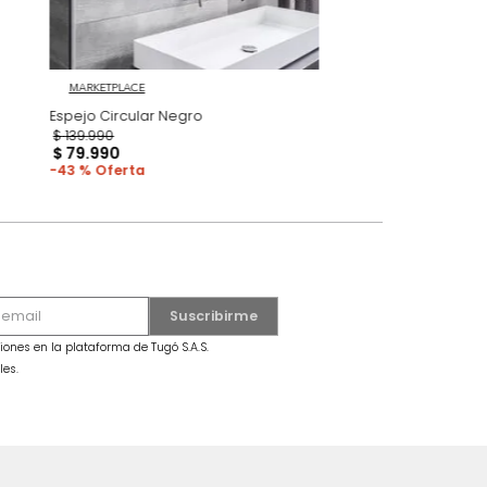
MARKETPLACE
gro
Espejo Circular Negro
$
139
.
990
$
79
.
990
43 %