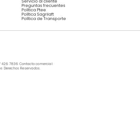
INFORMACIÓN
Ofertas vigentes
Protección al consumidor (SIC)
Términos, condiciones y restricciones para 
productos en Marketplace.
Pago con Addi, términos y condiciones.
Política de tratamiento de datos personales 
Tugó S.A.S
Términos, condiciones y restricciones Tugó 
S.A.S
Instructivo cuidado de muebles
Política de Armado
Cambios y Garantía Tugo 
Servicio al cliente
Preguntas frecuentes
Política Ptee
Política Sagrilaft
Política de Transporte