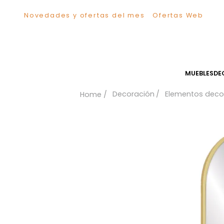
Novedades y ofertas del mes
Ofertas We
TÉRMINOS MÁS BUSCADOS
1
.
Sillas
2
.
Comedor
3
.
Escritorio
MUEB
4
.
Silla
Decoración
Elementos
5
.
Sofa
6
.
Cuadros
7
.
Poltrona
8
.
Cama
9
.
Mesa Centro
10
.
Mesa Noche