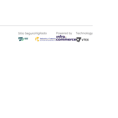
SOBRE TUGÓ
Blog
¿Quieres vender en Tugó?
Quienes Somos
de 