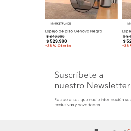
MARKETPLACE
 Monaco Nogal
Espejo de piso Genova Negro
$
849
.
990
$
529
.
990
38 %