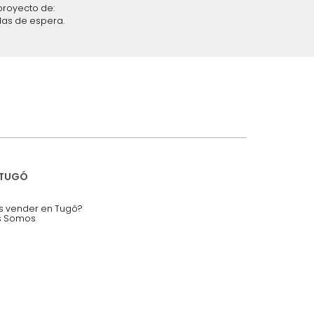
iciones y restricciones en la plataforma de Tugó S.A.S.
mis datos personales.
nstruímos tu proyecto de:
 auditorios, salas de espera.