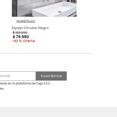
MARKETPLACE
gro
Espejo Circular Negro
$
139
.
990
$
79
.
990
43 %