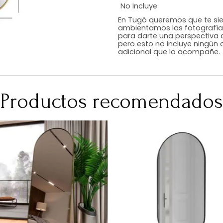
Estilo
Color
Acabado
Medidas (en c
Peso Neto Kg.
No Incluye
En Tugó queremo
ambientamos las
para darte una 
pero esto no inc
adicional que l
Productos recomen