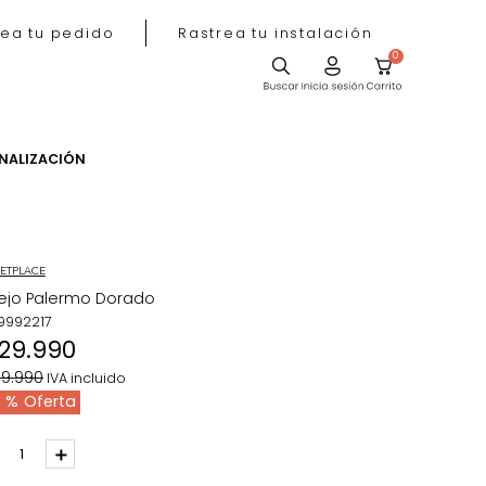
Rastrea tu pedido
Rastrea tu instala
ACIÓN
PERSONALIZACIÓN
MARKETPLACE
Espejo Palermo Dorado
REF
:
9992217
$
129
.
990
$
209
.
990
IVA incluido
38 %