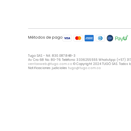
LÍNEA DE ATENCIÓN
Línea Nacional -333 6255555
Whastapp: (+57) 317 426 7836
UBICA TU TIENDA
Selecciona tu tienda
Métodos de pago