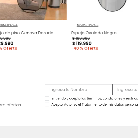
MARKETPLACE
MARKETPLACE
Espejo de piso Genova Dorado
Espejo Ovalado Ne
$
849
.
990
$
199
.
990
$
529
.
990
$
119
.
990
38 %
40 %