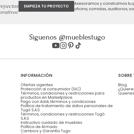
ter
Entiendo y acepto los términos, cond
Acepto, Autorizo el Tratamiento de 
ión sobre ofertas
Asesoramos y co
EMPIEZA TU PROYECTO
oficina, comidas,
Síguenos @mueblestugo