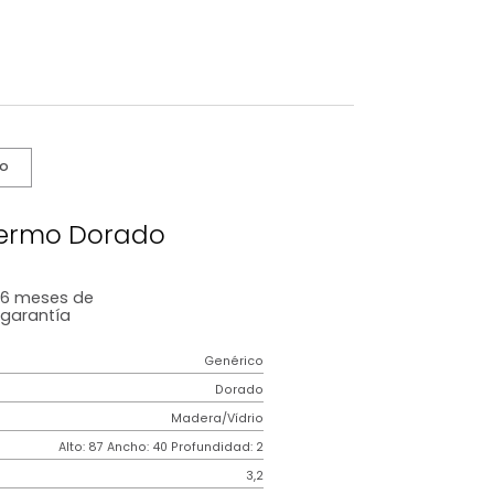
s De Cuidado
pejo Palermo Dorado
6 meses
de
garantía