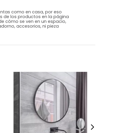
Genérico
Dorado
Madera/Vídrio
m)
Alto: 87 Ancho: 40 Profundidad: 2
3,2
s que te sientas como en casa, por eso
 fotografías de los productos en la página
perspectiva de cómo se ven en un espacio,
luye ningún adorno, accesorios, ni pieza
o acompañe.
dados