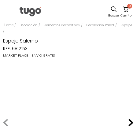
0
Sillas
Decoración
Elementos decorativos
Decoración Pared
Espejos
Comedor
Espejo Salerno
Escritorio
REF
:
6812153
Silla
MARKET PLACE - ENVIO GRATIS
Sofa
Cuadros
Poltrona
Cama
Mesa Centro
Mesa Noche