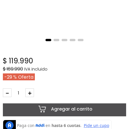
$
119
.
990
$
169
.
990
IVA incluido
29 %
－
＋
Agregar al carrito