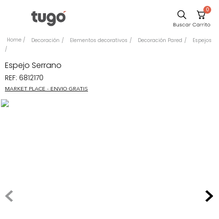
0
Sillas
Decoración
Elementos decorativos
Decoración Pared
Espejos
Comedor
Espejo Serrano
Escritorio
REF
:
6812170
Silla
MARKET PLACE - ENVIO GRATIS
Sofa
Cuadros
Poltrona
Cama
Mesa Centro
Mesa Noche