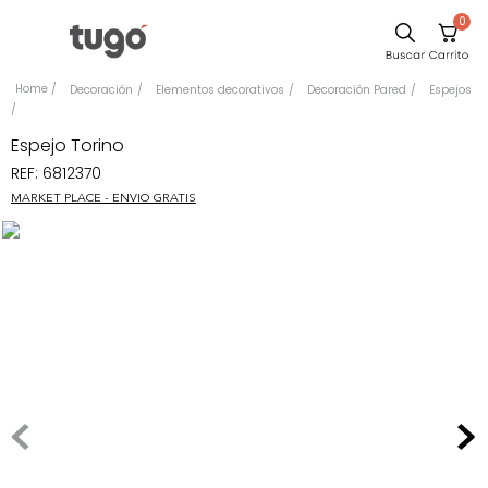
0
Sillas
Decoración
Elementos decorativos
Decoración Pared
Espejos
Comedor
Espejo Torino
Escritorio
REF
:
6812370
Silla
MARKET PLACE - ENVIO GRATIS
Sofa
Cuadros
Poltrona
Cama
Mesa Centro
Mesa Noche