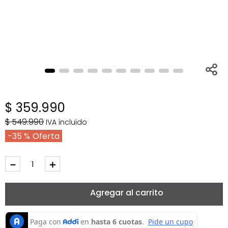
$
359
.
990
$
549
.
990
IVA incluido
35 %
－
＋
Agregar al carrito