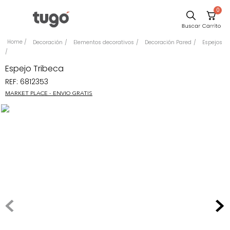
0
Sillas
Decoración
Elementos decorativos
Decoración Pared
Espejos
Comedor
Espejo Tribeca
Escritorio
REF
:
6812353
Silla
MARKET PLACE - ENVIO GRATIS
Sofa
Cuadros
Poltrona
Cama
Mesa Centro
Mesa Noche