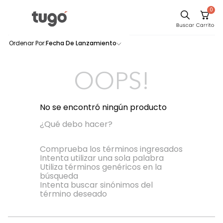
0
Sillas
Fecha De Lanzamiento
0
productos
Comedor
Silla
OOPS!
Escritorio
Sofa
No se encontró ningún producto
Cuadros
¿Qué debo hacer?
Poltrona
Comprueba los términos ingresados
Intenta utilizar una sola palabra
Cama
Utiliza términos genéricos en la
búsqueda
Mesa Centro
Intenta buscar sinónimos del
Mesa Noche
término deseado