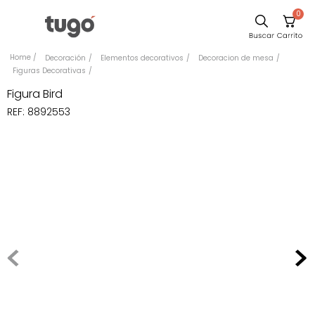
0
Sillas
Decoración
Elementos decorativos
Decoracion de mesa
Figuras Decorativas
Comedor
Figura Bird
Escritorio
REF
:
8892553
Silla
Sofa
Cuadros
Poltrona
Cama
Mesa Centro
Mesa Noche