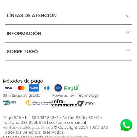
LÍNEAS DE ATENCIÓN
INFORMACIÓN
+
Ofertas vigentes
SOBRE TUGÓ
+
Protección al consumidor (SIC)
Términos, condiciones y restricciones para productos 
en Marketplace.
Blog
Pago con Addi, términos y condiciones.
Test de estilos
Política de tratamiento de datos personales de Tugó 
¿Quieres vender en Tugó?
S.A.S
Métodos de pago
Términos, condiciones y restricciones Tugó S.A.S
Instructivo cuidado de muebles
Sé parte de Tugó
¿Quiénes somos?
Servicio al cliente
Preguntas frecuentes
Tugo SAS - Nit. 830.087.848-3 - Av Cra 68 No. 80-76 -
Teléfono: 333 6255555 | contacto comercial:
ventasweb@tugo.com.co
© Copyright 2024 TUGÓ SAS.
Todos los Derechos Reservados.