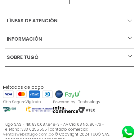
LÍNEAS DE ATENCIÓN
INFORMACIÓN
+
Ofertas vigentes
SOBRE TUGÓ
+
Protección al consumidor (SIC)
Términos, condiciones y restricciones para productos 
en Marketplace.
Blog
Pago con Addi, términos y condiciones.
Test de estilos
Política de tratamiento de datos personales de Tugó 
¿Quieres vender en Tugó?
S.A.S
Métodos de pago
Términos, condiciones y restricciones Tugó S.A.S
Instructivo cuidado de muebles
Sé parte de Tugó
¿Quiénes somos?
Servicio al cliente
Preguntas frecuentes
Tugo SAS - Nit. 830.087.848-3 - Av Cra 68 No. 80-76 -
Teléfono: 333 6255555 | contacto comercial:
ventasweb@tugo.com.co
© Copyright 2024 TUGÓ SAS.