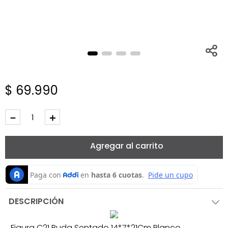
$
69
.
990
－
＋
Agregar al carrito
DESCRIPCIÓN
Figura C21 Buda Sentado 14*7*21Cm Blanco