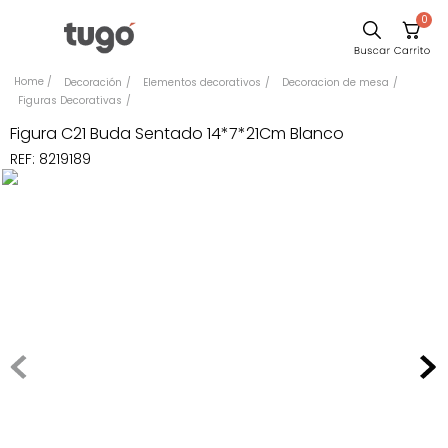
0
Sillas
Decoración
Elementos decorativos
Decoracion de mesa
Figuras Decorativas
Comedor
Figura C21 Buda Sentado 14*7*21Cm Blanco
Silla
REF
:
8219189
Escritorio
Sofa
Cuadros
Poltrona
Cama
Mesa Centro
Mesa Noche