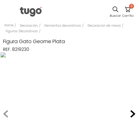
0
Sillas
Decoración
Elementos decorativos
Decoracion de mesa
Figuras Decorativas
Comedor
Figura Gato Geome Plata
Escritorio
REF
:
8219230
Silla
Sofa
Cuadros
Poltrona
Cama
Mesa Centro
Mesa Noche