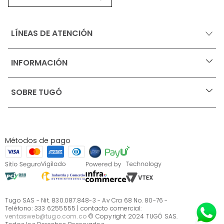
LÍNEAS DE ATENCIÓN
INFORMACIÓN
+
Ofertas vigentes
SOBRE TUGÓ
+
Protección al consumidor (SIC)
Términos, condiciones y restricciones para productos 
en Marketplace.
Blog
Pago con Addi, términos y condiciones.
Test de estilos
Política de tratamiento de datos personales de Tugó 
¿Quieres vender en Tugó?
S.A.S
Métodos de pago
Términos, condiciones y restricciones Tugó S.A.S
Instructivo cuidado de muebles
Sé parte de Tugó
¿Quiénes somos?
Servicio al cliente
Preguntas frecuentes
Tugo SAS - Nit. 830.087.848-3 - Av Cra 68 No. 80-76 -
Teléfono: 333 6255555 | contacto comercial:
ventasweb@tugo.com.co
© Copyright 2024 TUGÓ SAS.