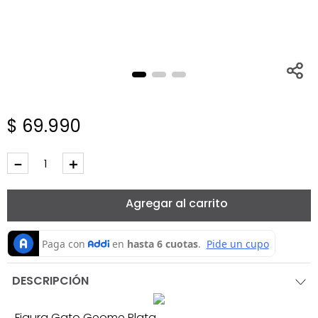
$
69
.
990
－
＋
Agregar al carrito
DESCRIPCIÓN
Figura Gato Geome Plata