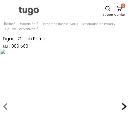
0
Comedor
Decoración
Elementos decorativos
Decoracion de mesa
Figuras Decorativas
Escritorio
Figura Globo Perro
Sillas
REF
:
8891568
Silla
Sofa
Cuadros
Poltrona
Cama
Mesa Centro
Mesa Noche