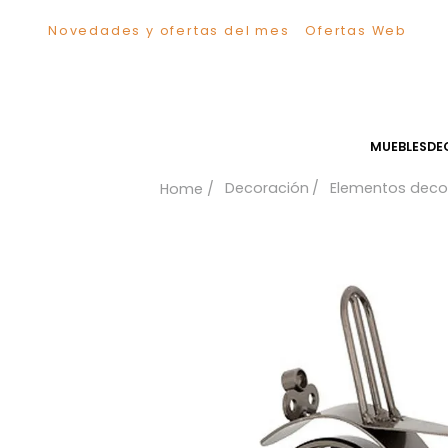
Novedades y ofertas del mes
Ofertas We
TÉRMINOS MÁS BUSCADOS
1
.
Sillas
2
.
Comedor
3
.
Escritorio
MUEB
4
.
Silla
Decoración
Elementos
5
.
Sofa
6
.
Cuadros
7
.
Poltrona
8
.
Cama
9
.
Mesa Centro
10
.
Mesa Noche