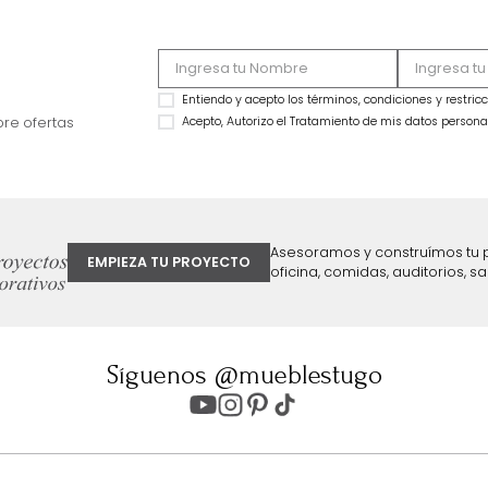
Figura Norel
Figura Loop Dorad
$
59
.
990
$
69
.
990
$
34
.
990
$
49
.
990
42 %
29 %
ter
Entiendo y acepto los términos, cond
Acepto, Autorizo el Tratamiento de 
ión sobre ofertas