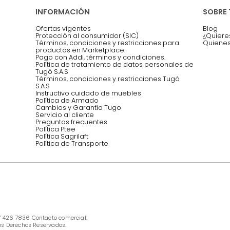
Asesoramos y co
EMPIEZA TU PROYECTO
oficina, comidas,
Síguenos @mueblestugo
INFORMACIÓN
Ofertas vigentes
Protección al consumidor (SIC)
Términos, condiciones y restricciones para 
productos en Marketplace.
Pago con Addi, términos y condiciones.
Política de tratamiento de datos personales 
Tugó S.A.S
Términos, condiciones y restricciones Tugó 
S.A.S