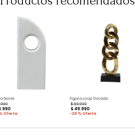
para darte una 
pero esto no inc
adicional que l
Productos recomen