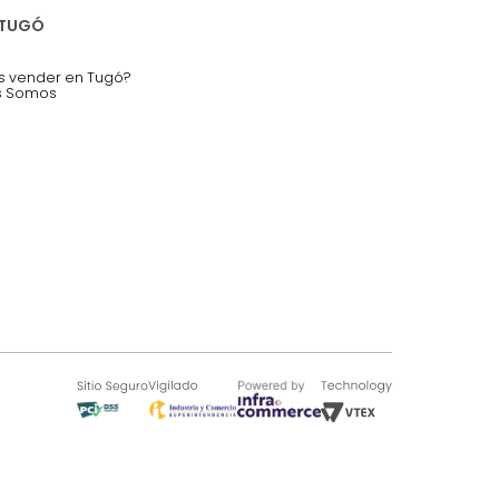
nstruímos tu proyecto de:
 auditorios, salas de espera.
SOBRE TUGÓ
Blog
¿Quieres vender en Tugó?
Quienes Somos
de 