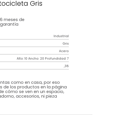
s De Cuidado
gura Motocicleta Gris
6 meses
de
garantía
Industrial
Gris
Acero
m)
Alto: 10 Ancho: 20 Profundidad: 7
,38
s que te sientas como en casa, por eso
 fotografías de los productos en la página