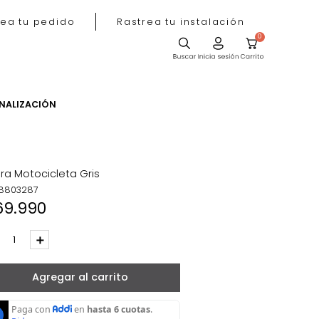
Rastrea tu pedido
Rastrea tu instala
ACIÓN
PERSONALIZACIÓN
tivas
Figura Motocicleta Gris
REF
:
8803287
$
69
.
990
－
＋
Agregar al carrito