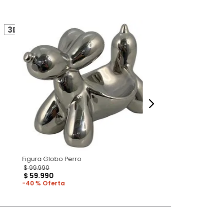
perspectiva de cómo se ven en un espacio,
luye ningún adorno, accesorios, ni pieza
o acompañe.
dados