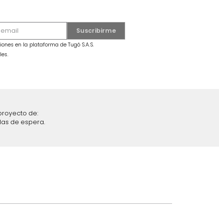
o
Figura Globo Perro
$
99
.
990
$
59
.
990
40 %
iciones y restricciones en la plataforma de Tugó S.A.S.
mis datos personales.