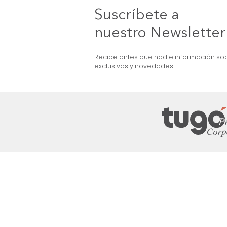
Figura Cruzada
$
49
.
990
$
29
.
990
40 %
Suscríbete a
nuestro Newslet
Recibe antes que nadie informac
exclusivas y novedades.