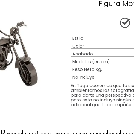
Descripción
Garantía
Armado
Tip
Fi
Estilo
Color
Acabado
Medidas (en c
Peso Neto Kg.
No Incluye
En Tugó queremo
ambientamos las