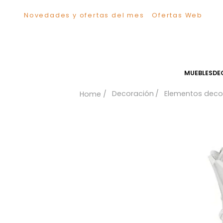
Novedades y ofertas del mes
Ofertas We
TÉRMINOS MÁS BUSCADOS
1
.
Sillas
2
.
Comedor
3
.
Escritorio
MUEB
4
.
Silla
Decoración
Elementos
5
.
Sofa
6
.
Cuadros
7
.
Poltrona
8
.
Cama
9
.
Mesa Centro
10
.
Mesa Noche