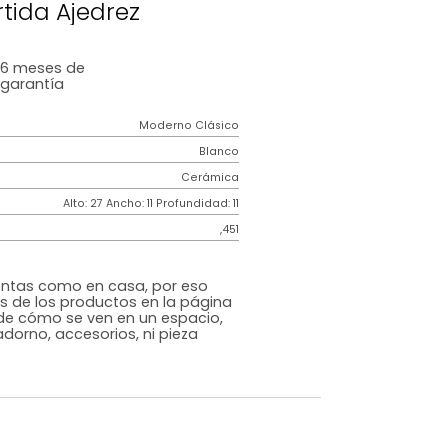
s De Cuidado
igura Surtida Ajedrez
6 meses
de
garantía
Moderno Clásico
Blanco
Cerámica
m)
Alto: 27 Ancho: 11 Profundidad: 11
,451
s que te sientas como en casa, por eso
 fotografías de los productos en la página