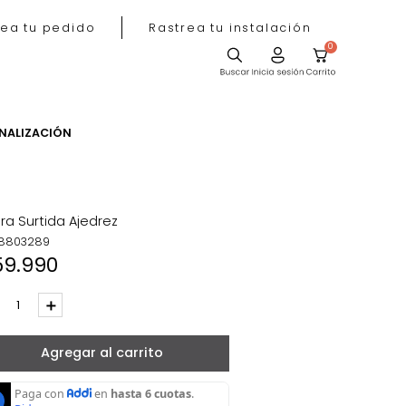
Rastrea tu pedido
Rastrea tu instala
ACIÓN
PERSONALIZACIÓN
tivas
Figura Surtida Ajedrez
REF
:
8803289
$
59
.
990
－
＋
Agregar al carrito