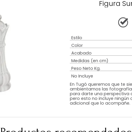
Descripción
Garantía
Armado
Tip
F
Estilo
Color
Acabado
Medidas (en c
Peso Neto Kg.
No Incluye
En Tugó queremo
ambientamos las