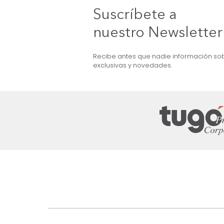
Figura Cruzada
$
49
.
990
$
29
.
990
40 %
Suscríbete a
nuestro Newslet
Recibe antes que nadie informac
exclusivas y novedades.