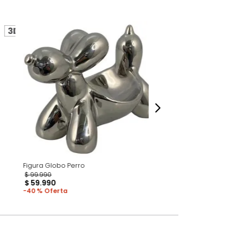
perspectiva de cómo se ven en un espacio,
luye ningún adorno, accesorios, ni pieza
o acompañe.
dados