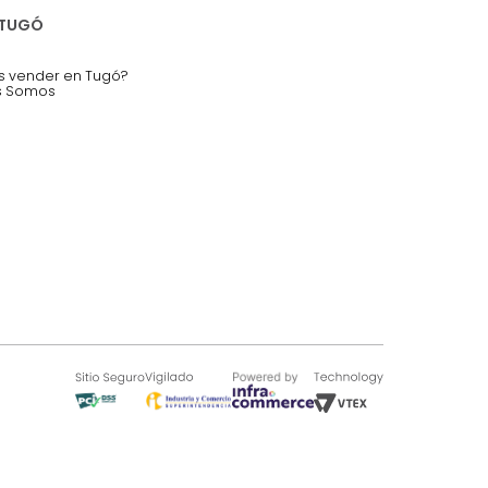
nstruímos tu proyecto de:
 auditorios, salas de espera.
SOBRE TUGÓ
Blog
¿Quieres vender en Tugó?
Quienes Somos
de 