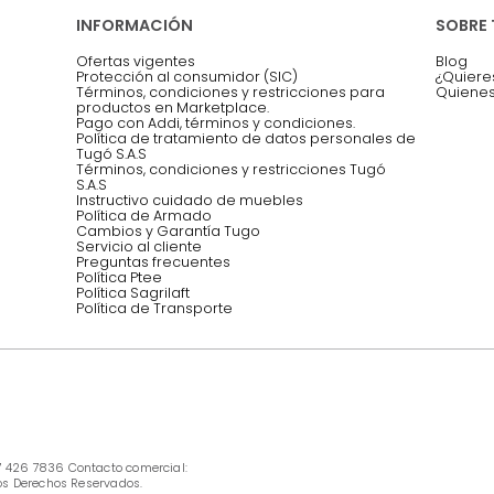
Asesoramos y co
EMPIEZA TU PROYECTO
oficina, comidas,
Síguenos @mueblestugo
INFORMACIÓN
Ofertas vigentes
Protección al consumidor (SIC)
Términos, condiciones y restricciones para 
productos en Marketplace.
Pago con Addi, términos y condiciones.
Política de tratamiento de datos personales 
Tugó S.A.S
Términos, condiciones y restricciones Tugó 
S.A.S