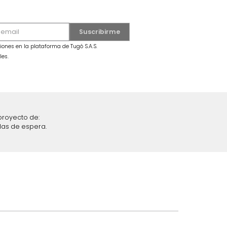
o
Figura Globo Perro
$
99
.
990
$
59
.
990
40 %
iciones y restricciones en la plataforma de Tugó S.A.S.
mis datos personales.