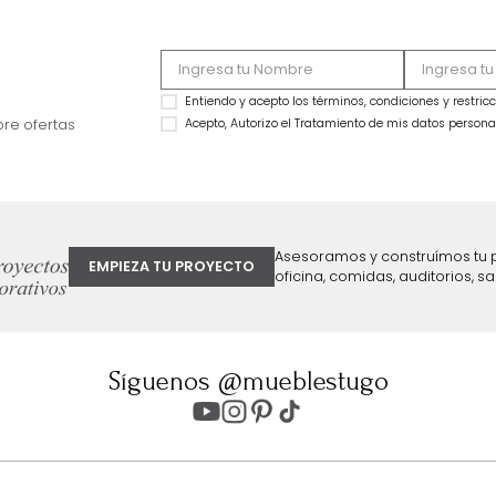
Figura Norel
Figura Loop Dorad
$
59
.
990
$
69
.
990
$
34
.
990
$
49
.
990
42 %
29 %
ter
Entiendo y acepto los términos, cond
Acepto, Autorizo el Tratamiento de 
ión sobre ofertas