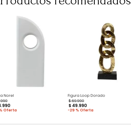
para darte una 
pero esto no inc
adicional que l
Productos recomen