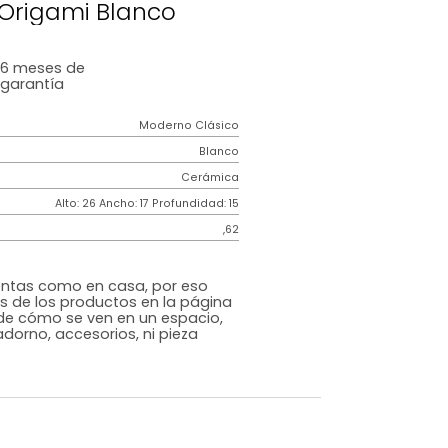
s De Cuidado
ra Zorro Origami Blanco
6 meses
de
garantía
Moderno Clásico
Blanco
Cerámica
m)
Alto: 26 Ancho: 17 Profundidad: 15
,62
s que te sientas como en casa, por eso
 fotografías de los productos en la página