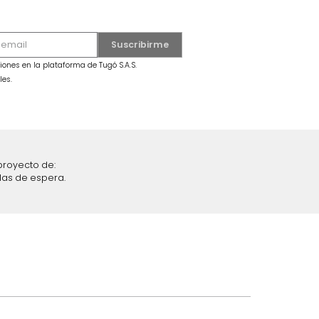
o
Figura Globo Perro
$
99
.
990
$
59
.
990
40 %
iciones y restricciones en la plataforma de Tugó S.A.S.
mis datos personales.