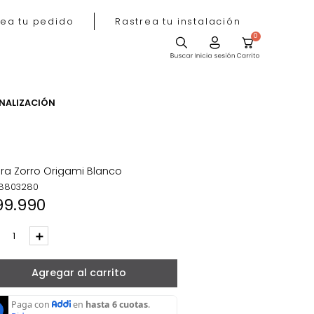
Rastrea tu pedido
Rastrea tu instala
ACIÓN
PERSONALIZACIÓN
tivas
Figura Zorro Origami Blanco
REF
:
8803280
$
99
.
990
－
＋
Agregar al carrito