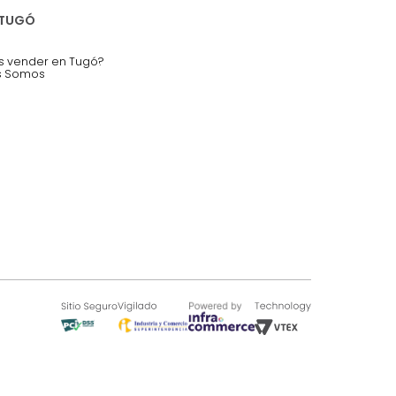
nstruímos tu proyecto de:
 auditorios, salas de espera.
SOBRE TUGÓ
Blog
¿Quieres vender en Tugó?
Quienes Somos
de 