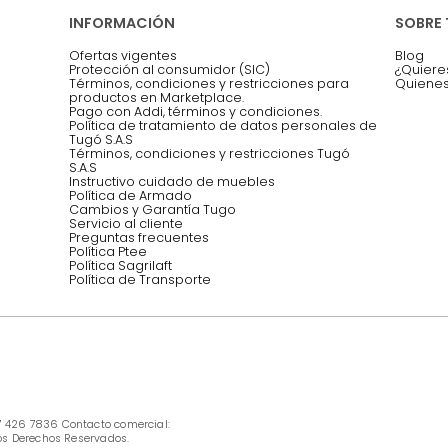
Asesoramos y co
EMPIEZA TU PROYECTO
oficina, comidas,
Síguenos @mueblestugo
INFORMACIÓN
Ofertas vigentes
Protección al consumidor (SIC)
Términos, condiciones y restricciones para 
productos en Marketplace.
Pago con Addi, términos y condiciones.
Política de tratamiento de datos personales 
Tugó S.A.S
Términos, condiciones y restricciones Tugó 
S.A.S