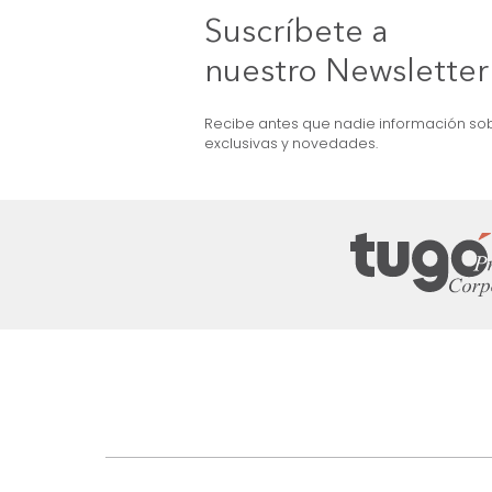
Figura Cruzada
$
49
.
990
$
29
.
990
40 %
Suscríbete a
nuestro Newslet
Recibe antes que nadie informac
exclusivas y novedades.