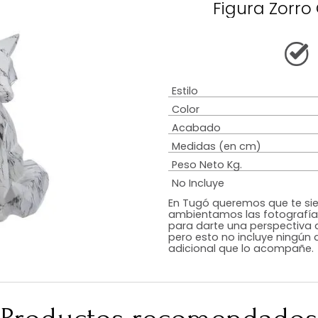
Descripción
Garantía
Armado
Tip
Figu
Estilo
Color
Acabado
Medidas (en c
Peso Neto Kg.
No Incluye
En Tugó queremo
ambientamos las