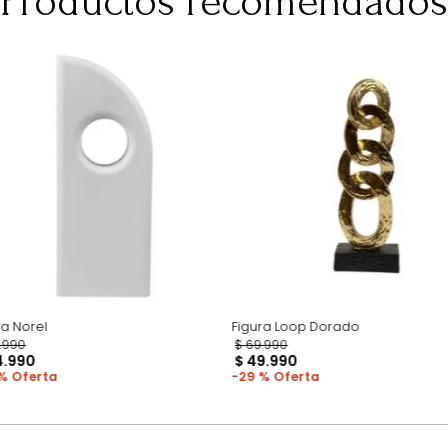
para darte una 
pero esto no inc
adicional que l
Productos recomen