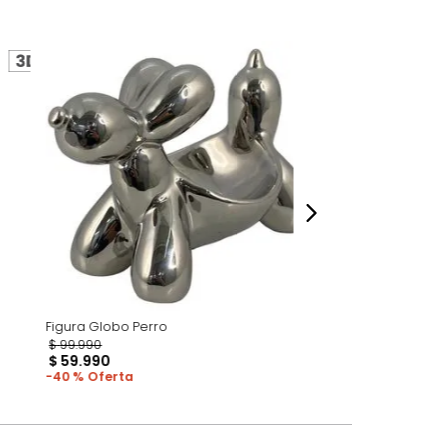
perspectiva de cómo se ven en un espacio,
luye ningún adorno, accesorios, ni pieza
o acompañe.
dados