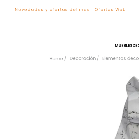
Novedades y ofertas del mes
Ofertas We
TÉRMINOS MÁS BUSCADOS
1
.
Sillas
2
.
Comedor
3
.
Escritorio
MUEB
4
.
Silla
Decoración
Elementos
5
.
Sofa
6
.
Cuadros
7
.
Poltrona
8
.
Cama
9
.
Mesa Centro
10
.
Mesa Noche