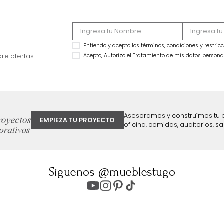
Figura Norel
Figura Loop Dorad
$
59
.
990
$
69
.
990
$
34
.
990
$
49
.
990
42 %
29 %
ter
Entiendo y acepto los términos, cond
Acepto, Autorizo el Tratamiento de 
ión sobre ofertas