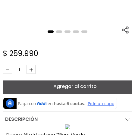
$
259
.
990
－
＋
Agregar al carrito
DESCRIPCIÓN
Florero Alto Montana 75cm Verde