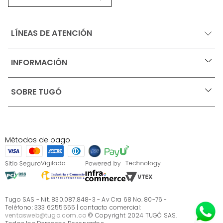
LÍNEAS DE ATENCIÓN
INFORMACIÓN
+
Ofertas vigentes
SOBRE TUGÓ
+
Protección al consumidor (SIC)
Términos, condiciones y restricciones para productos 
en Marketplace.
Blog
Pago con Addi, términos y condiciones.
Test de estilos
Política de tratamiento de datos personales de Tugó 
¿Quieres vender en Tugó?
S.A.S
Métodos de pago
Términos, condiciones y restricciones Tugó S.A.S
Instructivo cuidado de muebles
Sé parte de Tugó
¿Quiénes somos?
Servicio al cliente
Preguntas frecuentes
Tugo SAS - Nit. 830.087.848-3 - Av Cra 68 No. 80-76 -
Teléfono: 333 6255555 | contacto comercial:
ventasweb@tugo.com.co
© Copyright 2024 TUGÓ SAS.