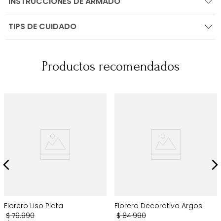
INSTRUCCIONES DE ARMADO
TIPS DE CUIDADO
Productos recomendados
Florero Liso Plata
Florero Decorativo Argos
$
79
.
990
$
84
.
990