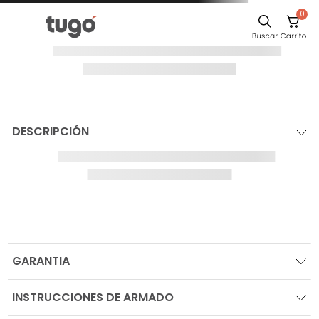
0
¡Oops!
El producto no
se ha
encontrado
Para seguir comprando navega por las
categorías en el sitio, o busca tu producto
IR AL HOME