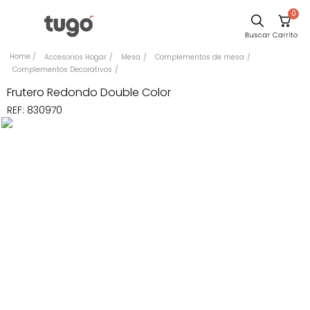
0
Sillas
Accesorios Hogar
Mesa
Complementos de mesa
Complementos Decorativos
Comedor
Frutero Redondo Double Color
Silla
REF
:
830970
Escritorio
Sofa
Cuadros
Poltrona
Cama
Mesa Centro
Mesa Noche