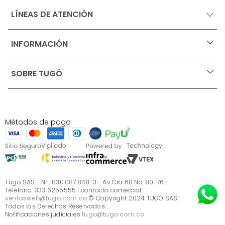
LÍNEAS DE ATENCIÓN
INFORMACIÓN
+
Ofertas vigentes
SOBRE TUGÓ
+
Protección al consumidor (SIC)
Términos, condiciones y restricciones para productos 
en Marketplace.
Blog
Pago con Addi, términos y condiciones.
Test de estilos
Política de tratamiento de datos personales de Tugó 
¿Quieres vender en Tugó?
S.A.S
Métodos de pago
Términos, condiciones y restricciones Tugó S.A.S
Instructivo cuidado de muebles
Sé parte de Tugó
¿Quiénes somos?
Servicio al cliente
Preguntas frecuentes
Tugo SAS - Nit. 830.087.848-3 - Av Cra 68 No. 80-76 -
Teléfono: 333 6255555 | contacto comercial:
ventasweb@tugo.com.co
© Copyright 2024 TUGÓ SAS.
Todos los Derechos Reservados.
Notificaciones judiciales
tugo@tugo.com.co