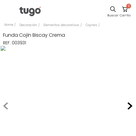
0
Sillas
Decoración
Elementos decorativos
Cojines
Comedor
Funda Cojín Biscay Crema
REF
:
003931
Escritorio
Silla
Sofa
Cuadros
Poltrona
Cama
Mesa Centro
Mesa Noche