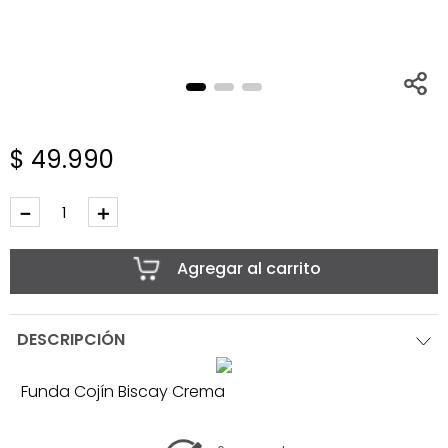
$
49
.
990
－
＋
Agregar al carrito
DESCRIPCIÓN
Funda Cojín Biscay Crema