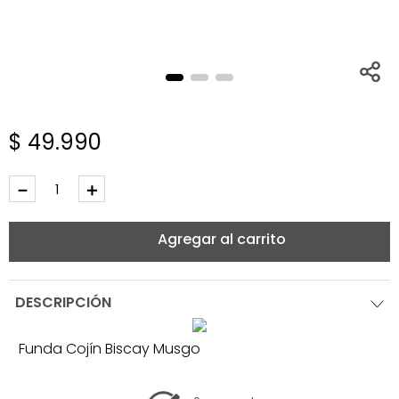
$
49
.
990
－
＋
Agregar al carrito
DESCRIPCIÓN
Funda Cojín Biscay Musgo