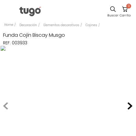
0
Sillas
Decoración
Elementos decorativos
Cojines
Comedor
Funda Cojín Biscay Musgo
REF
:
003933
Silla
Escritorio
Sofa
Cuadros
Poltrona
Cama
Mesa Centro
Mesa Noche