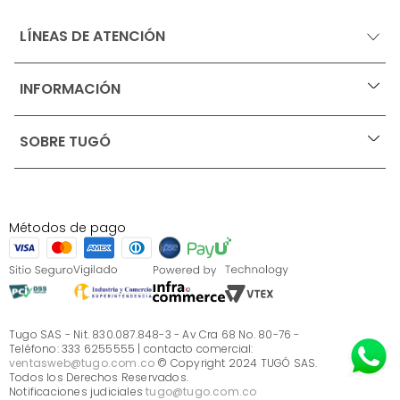
LÍNEAS DE ATENCIÓN
INFORMACIÓN
+
Ofertas vigentes
SOBRE TUGÓ
+
Protección al consumidor (SIC)
Términos, condiciones y restricciones para productos 
en Marketplace.
Blog
Pago con Addi, términos y condiciones.
Test de estilos
Política de tratamiento de datos personales de Tugó 
¿Quieres vender en Tugó?
S.A.S
Métodos de pago
Términos, condiciones y restricciones Tugó S.A.S
Instructivo cuidado de muebles
Sé parte de Tugó
¿Quiénes somos?
Servicio al cliente
Preguntas frecuentes
Tugo SAS - Nit. 830.087.848-3 - Av Cra 68 No. 80-76 -
Teléfono: 333 6255555 | contacto comercial:
ventasweb@tugo.com.co
© Copyright 2024 TUGÓ SAS.
Todos los Derechos Reservados.
Notificaciones judiciales
tugo@tugo.com.co