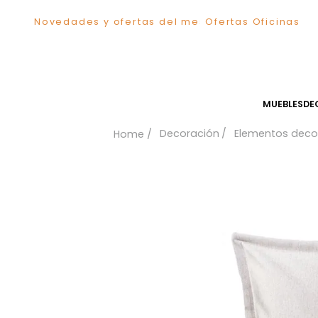
Novedades y ofertas del mes
Ofertas Ofici
TÉRMINOS MÁS BUSCADOS
1
.
Sillas
2
.
Comedor
3
.
Silla
MUEB
4
.
Escritorio
Decoración
Elementos
5
.
Sofa
6
.
Cuadros
7
.
Poltrona
8
.
Cama
9
.
Mesa Centro
10
.
Mesa Noche