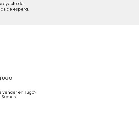
iciones y restricciones en la plataforma de Tugó S.A.S.
mis datos personales.
nstruímos tu proyecto de:
 auditorios, salas de espera.