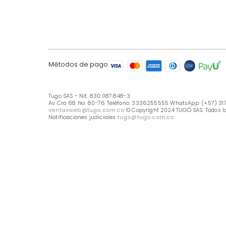
LÍNEA DE ATENCIÓN
Línea Nacional -333 6255555
Whastapp: (+57) 317 426 7836
UBICA TU TIENDA
Selecciona tu tienda
Métodos de pago