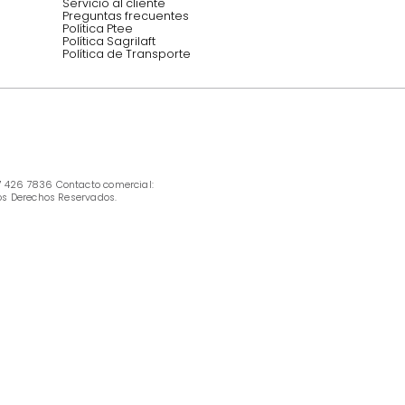
INFORMACIÓN
Ofertas vigentes
Protección al consumidor (SIC)
Términos, condiciones y restricciones para 
productos en Marketplace.
Pago con Addi, términos y condiciones.
Política de tratamiento de datos personales 
Tugó S.A.S
Términos, condiciones y restricciones Tugó 
S.A.S
Instructivo cuidado de muebles
Política de Armado
Cambios y Garantía Tugo 
Servicio al cliente
Preguntas frecuentes
Política Ptee
Política Sagrilaft
Política de Transporte