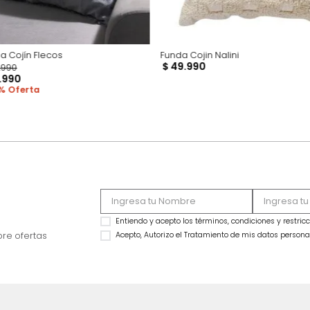
Funda Cojín Flecos
Funda Cojin Nalini
$
49
.
990
$
39
.
990
$
21
.
990
45 %