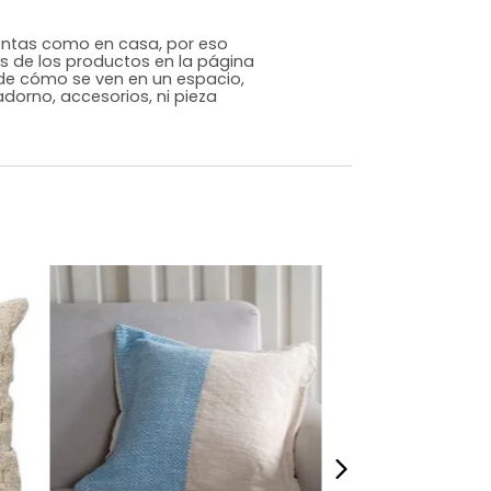
Genérico
Natural
Poliéster
m)
Alto: 50 Ancho: 50 Profundidad: 1
,2
s que te sientas como en casa, por eso
 fotografías de los productos en la página
perspectiva de cómo se ven en un espacio,
luye ningún adorno, accesorios, ni pieza
o acompañe.
dados