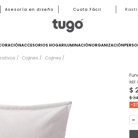
nas
Asesoría en diseño
Cuota Fácil
LES
DECORACIÓN
ACCESORIOS HOGAR
ILUMINACIÓN
ORGANIZ
 decorativos
Cojines
Cojines