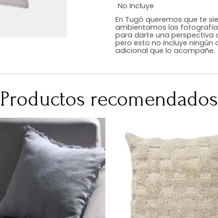
Estilo
Color
Acabado
Medidas (en c
Peso Neto Kg.
No Incluye
En Tugó queremo
ambientamos las
para darte una 
pero esto no inc
adicional que l
Productos recomen