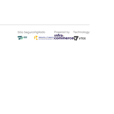
SOBRE TUGÓ
Blog
¿Quieres vender en Tugó?
Quienes Somos
de 