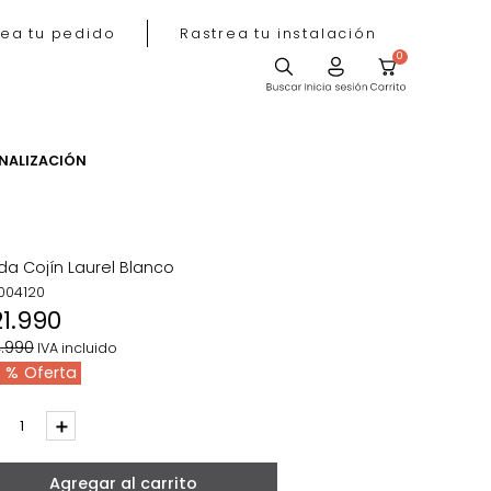
Rastrea tu pedido
Rastrea tu instala
ACIÓN
PERSONALIZACIÓN
Funda Cojín Laurel Blanco
REF
:
004120
$
21
.
990
$
34
.
990
IVA incluido
37 %
－
＋