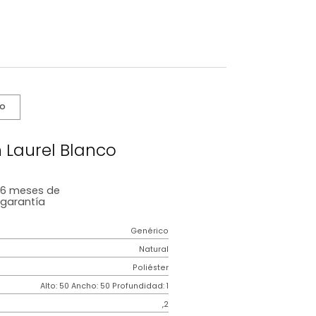
s De Cuidado
da Cojín Laurel Blanco
6 meses
de
garantía