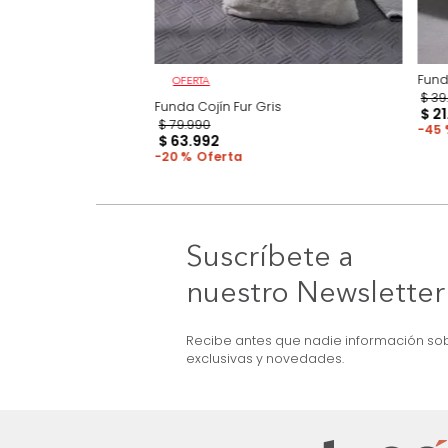
n
OFERTA
Funda Cojín Fur Gris
$
79
.
990
$
63
.
992
20 %