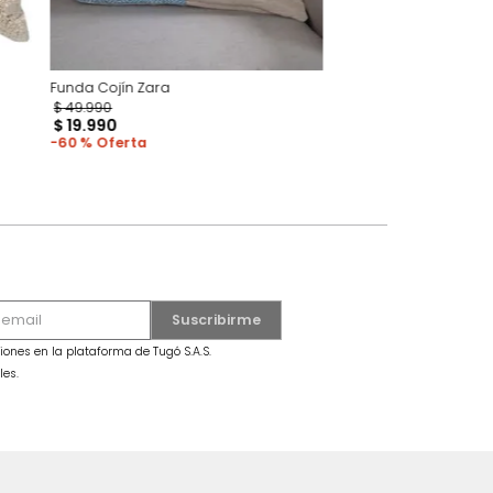
Funda Cojín Zara
$
49
.
990
$
19
.
990
60 %