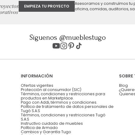
ter
Entiendo y acepto los términos, cond
Acepto, Autorizo el Tratamiento de 
ión sobre ofertas
Asesoramos y co
EMPIEZA TU PROYECTO
oficina, comidas,
Síguenos @mueblestugo