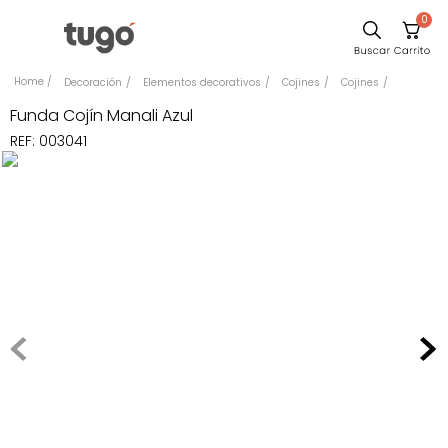
0
Sillas
Decoración
Elementos decorativos
Cojines
Cojines
Comedor
Funda Cojín Manali Azul
REF
:
003041
Silla
Escritorio
Sofa
Cuadros
Poltrona
Cama
Mesa Centro
Mesa Noche