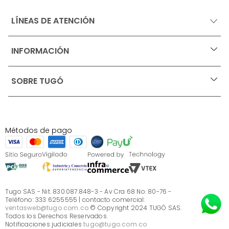
LÍNEAS DE ATENCIÓN
INFORMACIÓN
+
Ofertas vigentes
SOBRE TUGÓ
+
Protección al consumidor (SIC)
Términos, condiciones y restricciones para productos 
en Marketplace.
Blog
Pago con Addi, términos y condiciones.
Test de estilos
Política de tratamiento de datos personales de Tugó 
¿Quieres vender en Tugó?
S.A.S
Métodos de pago
Términos, condiciones y restricciones Tugó S.A.S
Instructivo cuidado de muebles
Sé parte de Tugó
¿Quiénes somos?
Servicio al cliente
Preguntas frecuentes
Tugo SAS - Nit. 830.087.848-3 - Av Cra 68 No. 80-76 -
Teléfono: 333 6255555 | contacto comercial:
ventasweb@tugo.com.co
© Copyright 2024 TUGÓ SAS.
Todos los Derechos Reservados.
Notificaciones judiciales
tugo@tugo.com.co