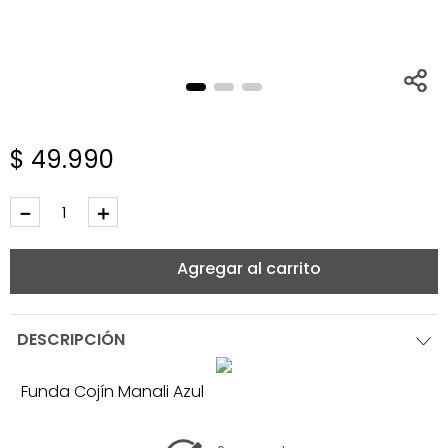
$
49
.
990
－
＋
Agregar al carrito
DESCRIPCIÓN
Funda Cojín Manali Azul