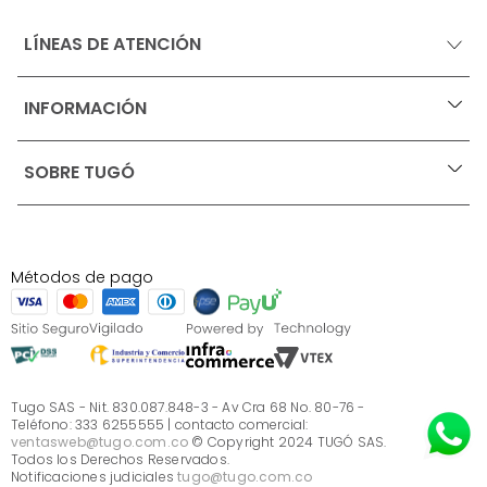
LÍNEAS DE ATENCIÓN
INFORMACIÓN
+
Ofertas vigentes
SOBRE TUGÓ
+
Protección al consumidor (SIC)
Términos, condiciones y restricciones para productos 
en Marketplace.
Blog
Pago con Addi, términos y condiciones.
Test de estilos
Política de tratamiento de datos personales de Tugó 
¿Quieres vender en Tugó?
S.A.S
Métodos de pago
Términos, condiciones y restricciones Tugó S.A.S
Instructivo cuidado de muebles
Sé parte de Tugó
¿Quiénes somos?
Servicio al cliente
Preguntas frecuentes
Tugo SAS - Nit. 830.087.848-3 - Av Cra 68 No. 80-76 -
Teléfono: 333 6255555 | contacto comercial:
ventasweb@tugo.com.co
© Copyright 2024 TUGÓ SAS.
Todos los Derechos Reservados.
Notificaciones judiciales
tugo@tugo.com.co