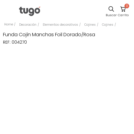
0
Comedor
Decoración
Elementos decorativos
Cojines
Cojines
Escritorio
Funda Cojín Manchas Foil Dorado/Rosa
REF
:
004270
Sillas
Silla
Sofa
Cuadros
Poltrona
Cama
Mesa Centro
Mesa Noche