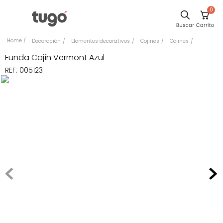
0
Comedor
Decoración
Elementos decorativos
Cojines
Cojines
Escritorio
Funda Cojín Vermont Azul
REF
:
005123
Sillas
Silla
Cuadros
Sofa
Poltrona
Cama
Mesa Centro
Mesa Noche