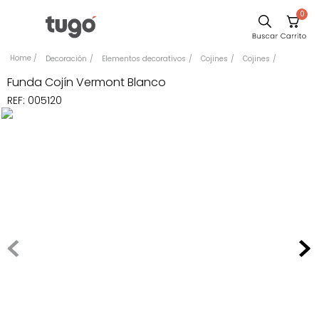
0
Sillas
Decoración
Elementos decorativos
Cojines
Cojines
Comedor
Funda Cojín Vermont Blanco
REF
:
005120
Escritorio
Silla
Sofa
Cuadros
Poltrona
Cama
Mesa Centro
Mesa Noche