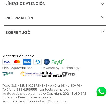
LÍNEAS DE ATENCIÓN
INFORMACIÓN
+
Ofertas vigentes
SOBRE TUGÓ
+
Protección al consumidor (SIC)
Términos, condiciones y restricciones para productos 
en Marketplace.
Blog
Pago con Addi, términos y condiciones.
Test de estilos
Política de tratamiento de datos personales de Tugó 
¿Quieres vender en Tugó?
S.A.S
Métodos de pago
Términos, condiciones y restricciones Tugó S.A.S
Instructivo cuidado de muebles
Sé parte de Tugó
¿Quiénes somos?
Servicio al cliente
Preguntas frecuentes
Tugo SAS - Nit. 830.087.848-3 - Av Cra 68 No. 80-76 -
Teléfono: 333 6255555 | contacto comercial:
ventasweb@tugo.com.co
© Copyright 2024 TUGÓ SAS.
Todos los Derechos Reservados.
Notificaciones judiciales
tugo@tugo.com.co