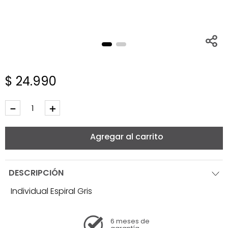
$
24
.
990
－
＋
Agregar al carrito
DESCRIPCIÓN
Individual Espiral Gris
6 meses
de