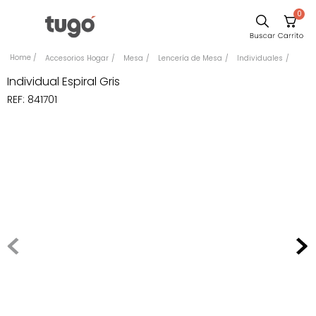
0
Sillas
Accesorios Hogar
Mesa
Lencería de Mesa
Individuales
Comedor
Individual Espiral Gris
REF
:
841701
Escritorio
Silla
Sofa
Cuadros
Poltrona
Cama
Mesa Centro
Mesa Noche