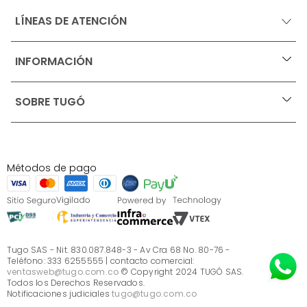
LÍNEAS DE ATENCIÓN
INFORMACIÓN
+
Ofertas vigentes
SOBRE TUGÓ
+
Protección al consumidor (SIC)
Términos, condiciones y restricciones para productos 
en Marketplace.
Blog
Pago con Addi, términos y condiciones.
Test de estilos
Política de tratamiento de datos personales de Tugó 
¿Quieres vender en Tugó?
S.A.S
Métodos de pago
Términos, condiciones y restricciones Tugó S.A.S
Instructivo cuidado de muebles
Sé parte de Tugó
¿Quiénes somos?
Servicio al cliente
Preguntas frecuentes
Tugo SAS - Nit. 830.087.848-3 - Av Cra 68 No. 80-76 -
Teléfono: 333 6255555 | contacto comercial:
ventasweb@tugo.com.co
© Copyright 2024 TUGÓ SAS.
Todos los Derechos Reservados.
Notificaciones judiciales
tugo@tugo.com.co