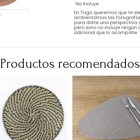
Estilo
Color
Acabado
Medidas (en c
Peso Neto Kg.
No Incluye
En Tugó queremo
ambientamos las
para darte una 
pero esto no inc
adicional que l
Productos recomen