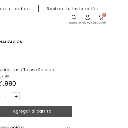
Rastrea tu pedido
Rastrea tu instala
ACIÓN
PERSONALIZACIÓN
Individual Luna Tresse Rosado
REF
:
07199
$
21
.
990
－
＋
Agregar al carrito