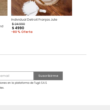
Individual Detroit Franjas Jute
I
$
24
.
990
 Eclipse Raymond
$
4990
80 %