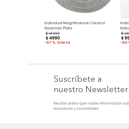
ul
Individual Magnificence Caracol
Redondo Plata
$
14
.
990
$
4990
67 %