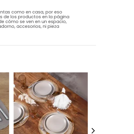
Contemporáneo
Rosado
Polipropileno
m)
Alto: 1 Ancho: 38 Profundidad: 38
57
s que te sientas como en casa, por eso
 fotografías de los productos en la página
perspectiva de cómo se ven en un espacio,
luye ningún adorno, accesorios, ni pieza
o acompañe.
dados