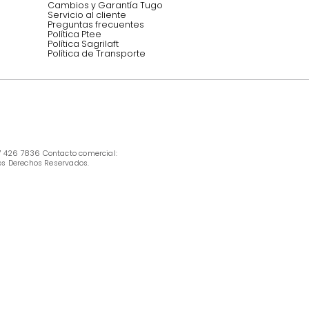
INFORMACIÓN
Ofertas vigentes
Protección al consumidor (SIC)
Términos, condiciones y restricciones para 
productos en Marketplace.
Pago con Addi, términos y condiciones.
Política de tratamiento de datos personales 
Tugó S.A.S
Términos, condiciones y restricciones Tugó 
S.A.S
Instructivo cuidado de muebles
Política de Armado
Cambios y Garantía Tugo 
Servicio al cliente
Preguntas frecuentes
Política Ptee
Política Sagrilaft
Política de Transporte