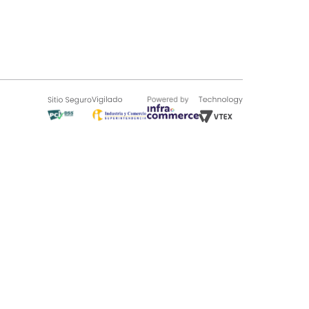
SOBRE TUGÓ
Blog
¿Quieres vender en Tugó?
Quienes Somos
de 