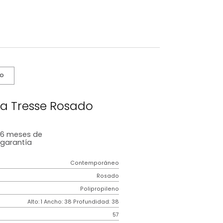
s De Cuidado
idual Luna Tresse Rosado
6 meses
de
garantía