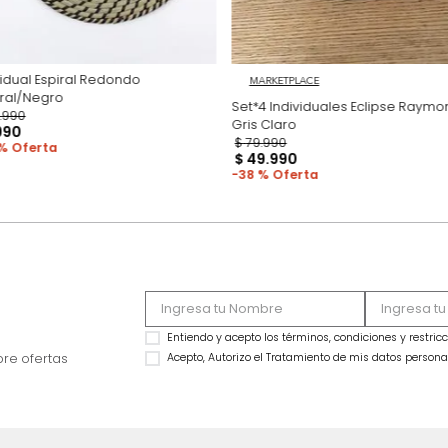
Individual Espiral Redondo
MARKETPLACE
Natural/Negro
Set*4 Individuales
$
24
.
990
Gris Claro
$
9990
$
79
.
990
60 %
$
49
.
990
38 %