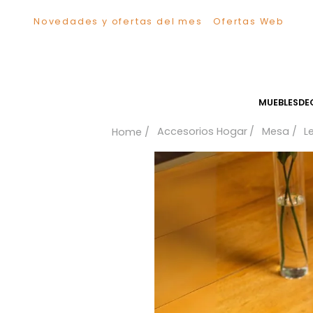
Novedades y ofertas del mes
Ofertas We
TÉRMINOS MÁS BUSCADOS
1
.
Sillas
2
.
Comedor
3
.
Escritorio
MUEB
4
.
Silla
Accesorios Hogar
Me
5
.
Sofa
6
.
Cuadros
7
.
Poltrona
8
.
Cama
9
.
Mesa Centro
10
.
Mesa Noche