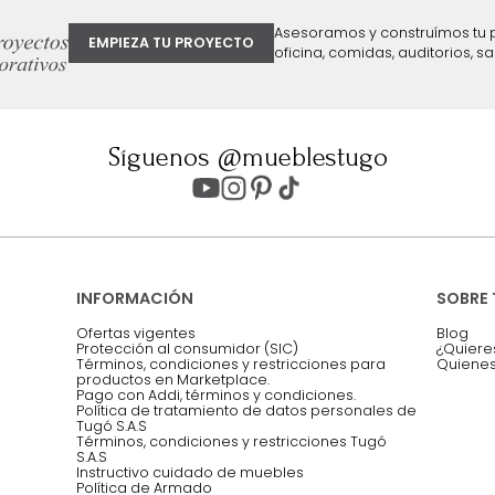
ter
Entiendo y acepto los términos, cond
Acepto, Autorizo el Tratamiento de 
ión sobre ofertas
Asesoramos y co
EMPIEZA TU PROYECTO
oficina, comidas,
Síguenos @mueblestugo