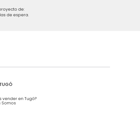
iciones y restricciones en la plataforma de Tugó S.A.S.
mis datos personales.
nstruímos tu proyecto de:
 auditorios, salas de espera.