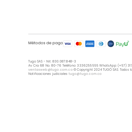
LÍNEA DE ATENCIÓN
Línea Nacional -333 6255555
Whastapp: (+57) 317 426 7836
UBICA TU TIENDA
Selecciona tu tienda