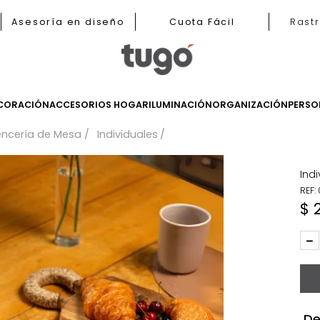
b
Asesoría en diseño
Cuota Fácil
LES
DECORACIÓN
ACCESORIOS HOGAR
ILUMINACIÓN
ORGANIZ
sa
Lencería de Mesa
Individuales