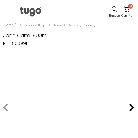
0
Sillas
Accesorios Hogar
Mesa
Vasos y Copas
Comedor
Jarra Carre 1800ml
REF
:
806991
Escritorio
Silla
Sofa
Cuadros
Poltrona
Cama
Mesa Centro
Mesa Noche