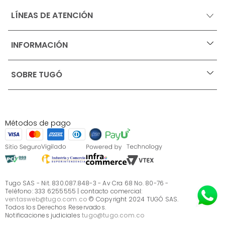
LÍNEAS DE ATENCIÓN
INFORMACIÓN
+
Ofertas vigentes
SOBRE TUGÓ
+
Protección al consumidor (SIC)
Términos, condiciones y restricciones para productos 
en Marketplace.
Blog
Pago con Addi, términos y condiciones.
Test de estilos
Política de tratamiento de datos personales de Tugó 
¿Quieres vender en Tugó?
S.A.S
Métodos de pago
Términos, condiciones y restricciones Tugó S.A.S
Instructivo cuidado de muebles
Sé parte de Tugó
¿Quiénes somos?
Servicio al cliente
Preguntas frecuentes
Tugo SAS - Nit. 830.087.848-3 - Av Cra 68 No. 80-76 -
Teléfono: 333 6255555 | contacto comercial:
ventasweb@tugo.com.co
© Copyright 2024 TUGÓ SAS.
Todos los Derechos Reservados.
Notificaciones judiciales
tugo@tugo.com.co