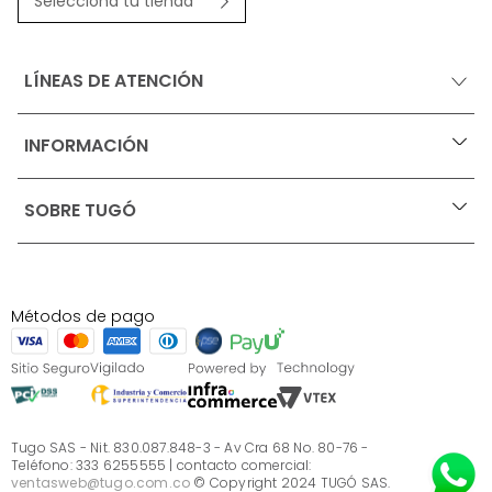
Selecciona tu tienda
LÍNEAS DE ATENCIÓN
INFORMACIÓN
+
Ofertas vigentes
SOBRE TUGÓ
+
Protección al consumidor (SIC)
Términos, condiciones y restricciones para productos 
en Marketplace.
Blog
Pago con Addi, términos y condiciones.
Test de estilos
Política de tratamiento de datos personales de Tugó 
¿Quieres vender en Tugó?
S.A.S
Métodos de pago
Términos, condiciones y restricciones Tugó S.A.S
Instructivo cuidado de muebles
Sé parte de Tugó
¿Quiénes somos?
Servicio al cliente
Preguntas frecuentes
Tugo SAS - Nit. 830.087.848-3 - Av Cra 68 No. 80-76 -
Teléfono: 333 6255555 | contacto comercial:
ventasweb@tugo.com.co
© Copyright 2024 TUGÓ SAS.