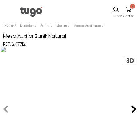
0
Sillas
Muebles
Salas
Mesas
Mesas Auxiliares
Comedor
Mesa Auxiliar Zunik Natural
REF
:
247712
Escritorio
Silla
Sofa
Cuadros
Poltrona
Cama
Mesa Centro
Mesa Noche