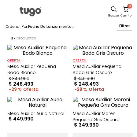
0
Filtrar
Fecha De Lanzamiento
37
productos
OFERTA
OFERTA
Mesa Auxiliar Pequeña
Mesa Auxiliar Pequeña
Bodo Blanco
Bodo Gris Oscuro
$
349
.
990
$
349
.
990
$
248
.
493
$
248
.
493
29 %
29 %
Mesa Auxiliar Auria Natural
Mesa Auxiliar Moreni
$
449
.
990
Pequeña Gris Oscuro
$
349
.
990