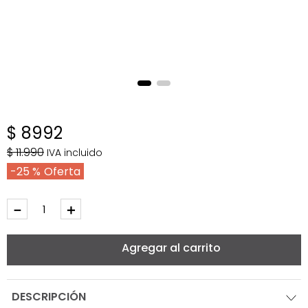
$
8992
$
11
.
990
IVA incluido
25 %
－
＋
Agregar al carrito
DESCRIPCIÓN