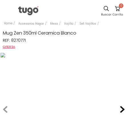
0
Sillas
Accesorios Hogar
Mesa
Vajilla
Set Vajillas
Comedor
Mug Zen 350ml Ceramica Blanco
REF
:
8270771
Escritorio
OFERTA
Silla
Sofa
Cuadros
Poltrona
Cama
Mesa Centro
Mesa Noche