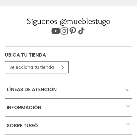
Síguenos @mueblestugo
UBICA TU TIENDA
Selecciona tu tienda
LÍNEAS DE ATENCIÓN
INFORMACIÓN
+
Ofertas vigentes
SOBRE TUGÓ
+
Protección al consumidor (SIC)
Términos, condiciones y restricciones para productos 