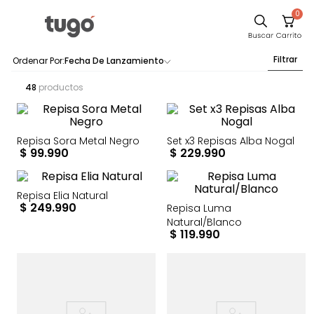
0
Filtrar
Fecha De Lanzamiento
48
productos
Repisa Sora Metal Negro
Set x3 Repisas Alba Nogal
$
99
.
990
$
229
.
990
Repisa Elia Natural
$
249
.
990
Repisa Luma
Natural/Blanco
$
119
.
990