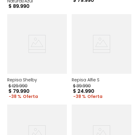
$
79
.
990
Natural/Azul
$
89
.
990
Repisa Shelby
Repisa Alfie S
$
129
.
990
$
39
.
990
$
79
.
990
$
24
.
990
38 %
38 %