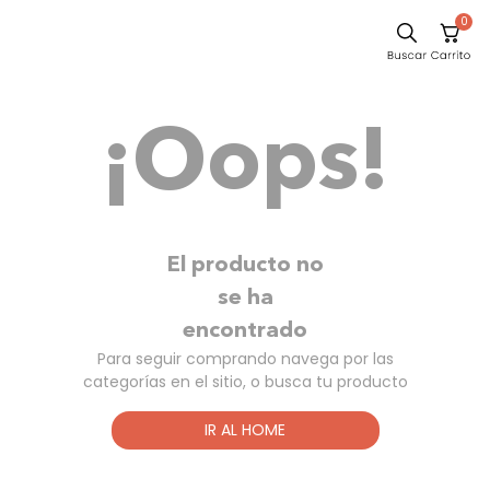
0
Comedor
¡Oops!
Sillas
Escritorio
Silla
Sofa
El producto no
Poltrona
se ha
encontrado
Cuadros
Para seguir comprando navega por las
Cama
categorías en el sitio, o busca tu producto
Mesa Centro
IR AL HOME
Mesa Noche