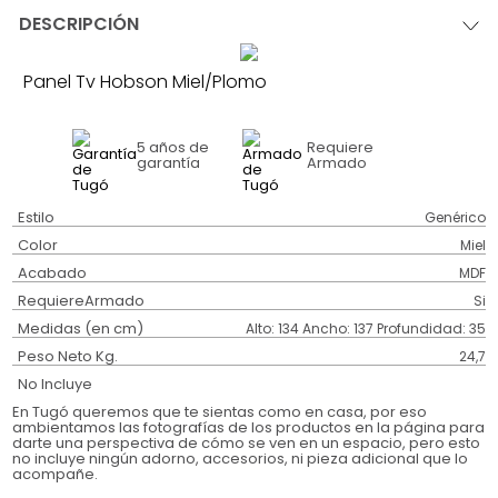
DESCRIPCIÓN
Panel Tv Hobson Miel/Plomo
5 años
de
Requiere
garantía
Armado
Estilo
Genérico
Color
Miel
Acabado
MDF
RequiereArmado
Si
Medidas (en cm)
Alto: 134 Ancho: 137 Profundidad: 35
Peso Neto Kg.
24,7
No Incluye
En Tugó queremos que te sientas como en casa, por eso
ambientamos las fotografías de los productos en la página para
darte una perspectiva de cómo se ven en un espacio, pero esto
no incluye ningún adorno, accesorios, ni pieza adicional que lo
acompañe.