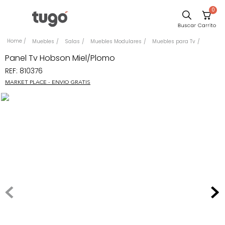
0
Sillas
Muebles
Salas
Muebles Modulares
Muebles para Tv
Comedor
Panel Tv Hobson Miel/Plomo
REF
:
810376
Escritorio
MARKET PLACE - ENVIO GRATIS
Silla
Sofa
Cuadros
Poltrona
Cama
Mesa Centro
Mesa Noche