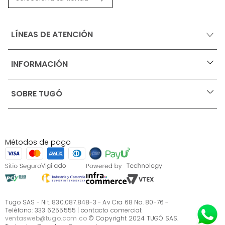
LÍNEAS DE ATENCIÓN
INFORMACIÓN
+
Ofertas vigentes
SOBRE TUGÓ
+
Protección al consumidor (SIC)
Términos, condiciones y restricciones para productos 
en Marketplace.
Blog
Pago con Addi, términos y condiciones.
Test de estilos
Política de tratamiento de datos personales de Tugó 
¿Quieres vender en Tugó?
S.A.S
Métodos de pago
Términos, condiciones y restricciones Tugó S.A.S
Instructivo cuidado de muebles
Sé parte de Tugó
¿Quiénes somos?
Servicio al cliente
Preguntas frecuentes
Tugo SAS - Nit. 830.087.848-3 - Av Cra 68 No. 80-76 -
Teléfono: 333 6255555 | contacto comercial:
ventasweb@tugo.com.co
© Copyright 2024 TUGÓ SAS.