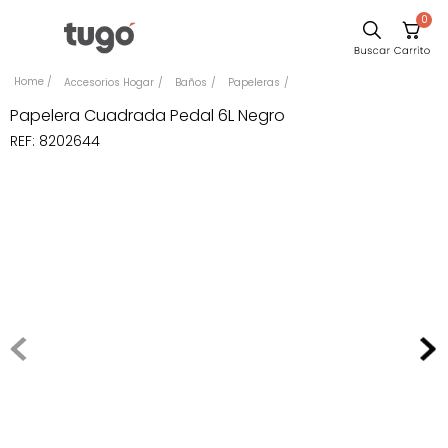
0
Sillas
Accesorios Hogar
Baños
Papeleras
Comedor
Papelera Cuadrada Pedal 6L Negro
REF
:
8202644
Escritorio
Silla
Sofa
Cuadros
Poltrona
Cama
Mesa Centro
Mesa Noche