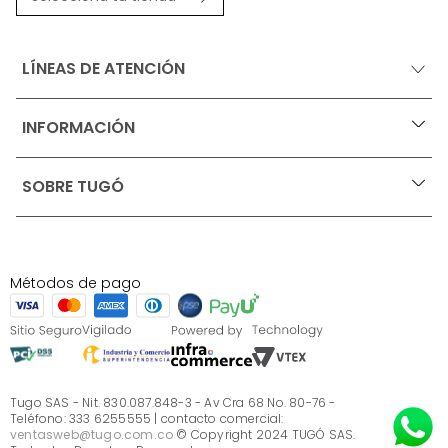
LÍNEAS DE ATENCIÓN
INFORMACIÓN
+
Ofertas vigentes
SOBRE TUGÓ
+
Protección al consumidor (SIC)
Términos, condiciones y restricciones para productos 
en Marketplace.
Blog
Pago con Addi, términos y condiciones.
Test de estilos
Política de tratamiento de datos personales de Tugó 
¿Quieres vender en Tugó?
S.A.S
Métodos de pago
Términos, condiciones y restricciones Tugó S.A.S
Instructivo cuidado de muebles
Sé parte de Tugó
¿Quiénes somos?
Servicio al cliente
Preguntas frecuentes
Tugo SAS - Nit. 830.087.848-3 - Av Cra 68 No. 80-76 -
Teléfono: 333 6255555 | contacto comercial:
ventasweb@tugo.com.co
© Copyright 2024 TUGÓ SAS.