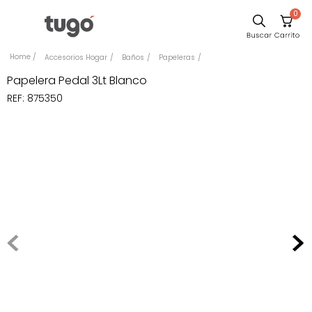
0
Sillas
Accesorios Hogar
Baños
Papeleras
Comedor
Papelera Pedal 3Lt Blanco
REF
:
875350
Escritorio
Silla
Sofa
Cuadros
Poltrona
Cama
Mesa Centro
Mesa Noche