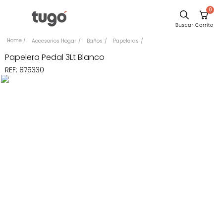
0
Comedor
Accesorios Hogar
Baños
Papeleras
Escritorio
Papelera Pedal 3Lt Blanco
REF
:
875330
Sillas
Silla
Sofa
Cuadros
Poltrona
Cama
Mesa Centro
Mesa Noche